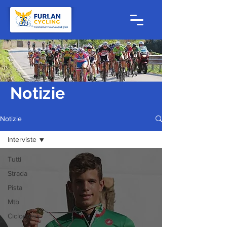
Notizie
Notizie
Interviste
Tutti
Strada
Pista
Mtb
Ciclocross