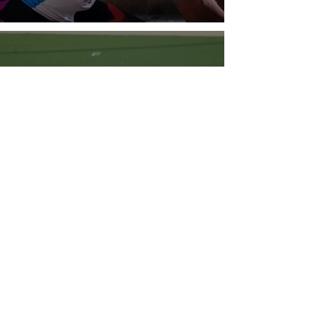
"Ho capito subito che la
pista era la mia
disciplina" - Intervista a
Jonathan Milan