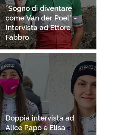
Gare in
"Sogno di diventare
Friuli
Interviste
come Van der Poel" -
Altro
Intervista ad Ettore
Fabbro
Doppia intervista ad
Alice Papo e Elisa