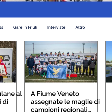
ss
Gare in Friuli
Interviste
Altro
ulane al
A Fiume Veneto
 di
assegnate le maglie di
campioni regionali