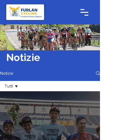
Notizie
Notizie
Tutti
Tutti
Strada
Pista
Mtb
Ciclocross