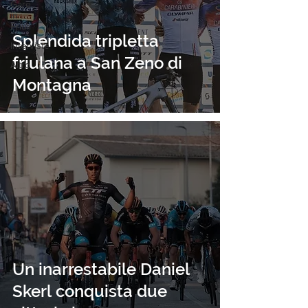
Gare
in
Friuli
Splendida tripletta
Interviste
friulana a San Zeno di
Altro
Montagna
Un inarrestabile Daniel
Skerl conquista due