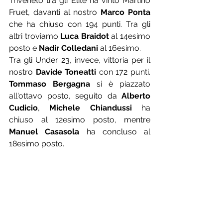
Triveneto tra gli Elite ha vinto Martino 
Fruet, davanti al nostro 
Marco Ponta 
che ha chiuso con 194 punti. Tra gli 
altri troviamo 
Luca Braidot
 al 14esimo 
posto e 
Nadir Colledani
 al 16esimo.
Tra gli Under 23, invece, vittoria per il 
nostro 
Davide Toneatti
 con 172 punti. 
Tommaso Bergagna
 si è piazzato 
all'ottavo posto, seguito da 
Alberto 
Cudicio
, 
Michele Chiandussi
 ha 
chiuso al 12esimo posto, mentre 
Manuel Casasola
 ha concluso al 
18esimo posto.