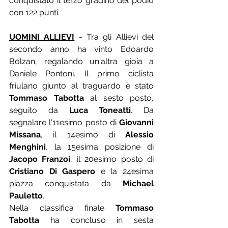
conquistato il terzo gradino del podio 
con 122 punti. 
UOMINI ALLIEVI
 - Tra gli Allievi del 
secondo anno ha vinto Edoardo 
Bolzan, regalando un'altra gioia a 
Daniele Pontoni. Il primo ciclista 
friulano giunto al traguardo è stato 
Tommaso Tabotta
 al sesto posto, 
seguito da 
Luca Toneatti
. Da 
segnalare l'11esimo posto di 
Giovanni 
Missana
, il 14esimo di 
Alessio 
Menghini
, la 15esima posizione di 
Jacopo Franzoi
, il 20esimo posto di 
Cristiano Di Gaspero
 e la 24esima 
piazza conquistata da 
Michael 
Pauletto
.
Nella classifica finale 
Tommaso 
Tabotta
 ha concluso in sesta 