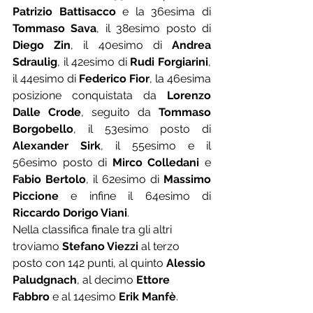
Patrizio Battisacco
 e la 36esima di 
Tommaso Sava
, il 38esimo posto di 
Diego Zin
, il 40esimo di 
Andrea 
Sdraulig
, il 42esimo di 
Rudi Forgiarini
, 
il 44esimo di 
Federico Fior
, la 46esima 
posizione conquistata da 
Lorenzo 
Dalle Crode
, seguito da 
Tommaso 
Borgobello
, il 53esimo posto di 
Alexander Sirk
, il 55esimo e il 
56esimo posto di
 Mirco Colledani
 e 
Fabio Bertolo
, il 62esimo di 
Massimo 
Piccione
 e infine il 64esimo di 
Riccardo Dorigo Viani
.
Nella classifica finale tra gli altri 
troviamo 
Stefano Viezzi
 al terzo 
posto con 142 punti, al quinto 
Alessio 
Paludgnach
, al decimo 
Ettore 
Fabbro
 e al 14esimo 
Erik Manfè
.