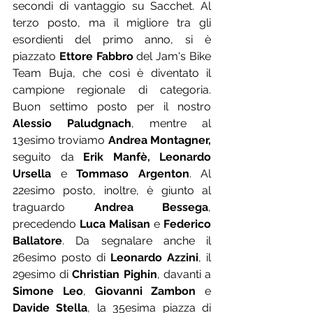
secondi di vantaggio su Sacchet. Al 
terzo posto, ma il migliore tra gli 
esordienti del primo anno, si è 
piazzato 
Ettore Fabbro
 del Jam's Bike 
Team Buja, che così è diventato il 
campione regionale di categoria. 
Buon settimo posto per il nostro 
Alessio Paludgnach
, mentre al 
13esimo troviamo 
Andrea Montagner,
seguito da 
Erik Manfè, Leonardo 
Ursella
 e 
Tommaso Argenton
. Al 
22esimo posto, inoltre, è giunto al 
traguardo 
Andrea Bessega
, 
precedendo 
Luca Malisan
 e 
Federico 
Ballatore
. Da segnalare anche il 
26esimo posto di 
Leonardo Azzini
, il 
29esimo di 
Christian Pighin
, davanti a 
Simone Leo
, 
Giovanni Zambon
 e 
Davide Stella
, la 35esima piazza di 