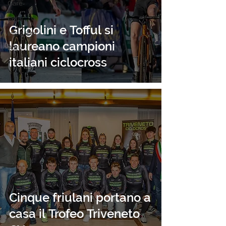
Gare
in
Friuli
Grigolini e Tofful si
Interviste
laureano campioni
Altro
italiani ciclocross
Cinque friulani portano a
casa il Trofeo Triveneto