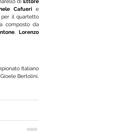
arello di 
Ettore 
hele Cafueri
 e 
per il quartetto 
ja composto da 
ontone
, 
Lorenzo 
ionato Italiano 
 Gioele Bertolini, 