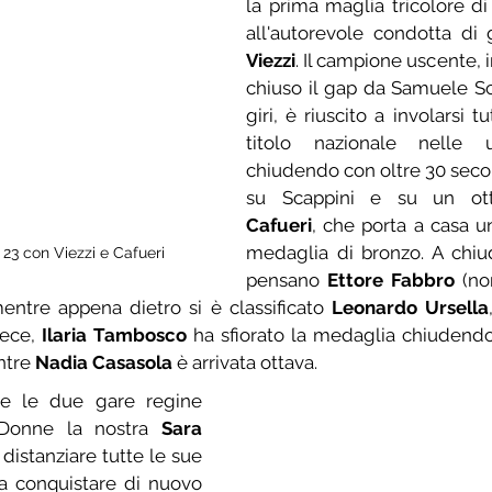
la prima maglia tricolore di 
all'autorevole condotta di 
Viezzi
. Il campione uscente, i
chiuso il gap da Samuele Sca
giri, è riuscito a involarsi tu
titolo nazionale nelle u
chiudendo con oltre 30 secon
su Scappini e su un ot
Cafueri
, che porta a casa u
medaglia di bronzo. A chiud
 23 con Viezzi e Cafueri
pensano 
Ettore Fabbro
 (no
entre appena dietro si è classificato 
Leonardo Ursella
ece, 
Ilaria Tambosco
 ha sfiorato la medaglia chiudendo 
ntre 
Nadia Casasola
 è arrivata ottava.
lte le due gare regine 
 Donne la nostra 
Sara 
 distanziare tutte le sue 
a conquistare di nuovo 