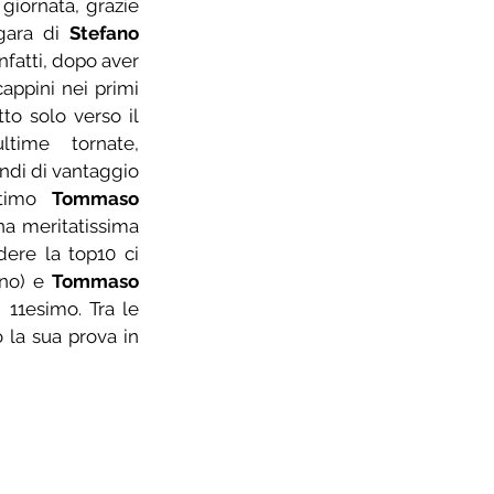
giornata, grazie 
gara di 
Stefano 
nfatti, dopo aver 
ppini nei primi 
tto solo verso il 
ltime tornate, 
di di vantaggio 
timo 
Tommaso 
na meritatissima 
ere la top10 ci 
no) e 
Tommaso 
, 11esimo. Tra le 
la sua prova in 