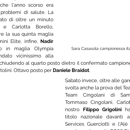
 che l'anno scorso era 
problemi di salute. La 
ato di oltre un minuto 
e Carlotta Borello, 
e la sua quinta maglia 
ini Elite, infine, 
Nadir 
io in maglia Olympia 
Sara Casasola campionessa itali
ato vicinissimo alla 
chiudendo al quarto posto dietro il confermato campione i
tolini. Ottavo posto per 
Daniele Braidot
.
Sabato invece, oltre alle gare
svolta anche la prova del Tea
Team Cingolani di Samue
Tommaso Cingolani, Carlott
nostro 
Filippo Grigolini
 ha
titolo nazionale davanti a
Services Guerciotti e l'Al