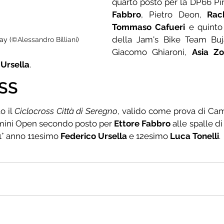
quarto posto per la DP66 Pin
Fabbro
, Pietro Deon, 
Rac
Tommaso Cafueri
 e quinto 
della Jam's Bike Team Bu
ay (
©Alessandro Billiani
)
Giacomo Ghiaroni, 
Asia Z
Ursella
.
SS
o il 
Ciclocross Città di Seregno
, valido come prova di Camp
omini Open secondo posto per 
Ettore Fabbro
 alle spalle di
 1° anno 11esimo 
Federico Ursella
 e 12esimo 
Luca Tonelli
.