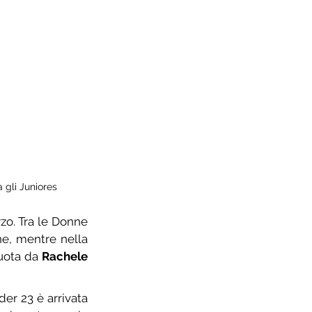
a gli Juniores
o. Tra le Donne 
e, mentre nella 
©
foto di
uota da 
Rachele 
er 23 è arrivata 