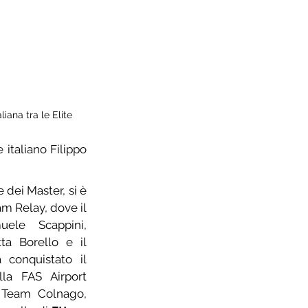
ana tra le Elite
taliano Filippo 
 dei Master, si è 
m Relay, dove il 
le Scappini, 
a Borello e il 
 conquistato il 
lla FAS Airport 
è Team Colnago, 