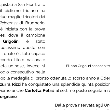
uistati a San Fior tra le 
il ciclismo friulano ha 
portato a casa altre due maglie tricolori dai 
iclocross
 di Brugherio. 
è iniziata con la prova 
res, dove il campione 
Grigolini
 è stato 
bellissimo duello con 
il quale è stato capace 
condo titolo nazionale 
leta udinese, invece, si 
Filippo Grigolini secondo tr
odio consecutivo nella 
opo la medaglia di bronzo ottenuta lo scorso anno a Oderz
zurra Rizzi
 ha conquistato una splendida quinta posizion
oviamo anche 
Carlotta Petris
 al settimo posto seguita a r
orgnano
.
Dalla prova riservata agli Und