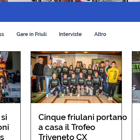
ss
Gare in Friuli
Interviste
Altro
 si
Cinque friulani portano
oni
a casa il Trofeo
ss
Triveneto CX