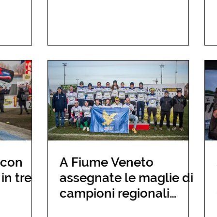
 con
A Fiume Veneto
in tre
assegnate le maglie di
campioni regionali
ciclocross