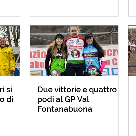
 si
Due vittorie e quattro
o di
podi al GP Val
Fontanabuona