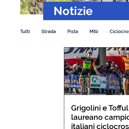
Notizie
Tutti
Strada
Pista
Mtb
Ciclocro
Grigolini e Tofful
laureano campi
italiani ciclocro