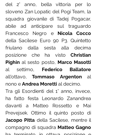
del 2° anno, bella vittoria per lo 
sloveno Zan Lopatic del Pogi Team, la 
squadra giovanile di Tadej Pogacar, 
abile ad anticipare sul traguardo 
Francesco Negro e 
Nicola Cocco
della Sacilese Euro 90 P3. Quintetto 
friulano dalla sesta alla decima 
posizione che ha visto 
Christian 
Pighin
 al sesto posto, 
Marco Masotti
al settimo, 
Federico Ballatore
all'ottavo, 
Tommaso Argenton
 al 
nono e 
Andrea Moretti
 al decimo.
Tra gli Esordienti del 1° anno, invece, 
ha fatto festa Leonardo Zanandrea 
davanti a Matteo Rossetto e Mai 
Prevejsek. Ottimo il quinto posto di 
Jacopo Pitta
 della Sacilese, mentre il 
compagno di squadra 
Matteo Gagno
ha terminato in ottava posizione e 