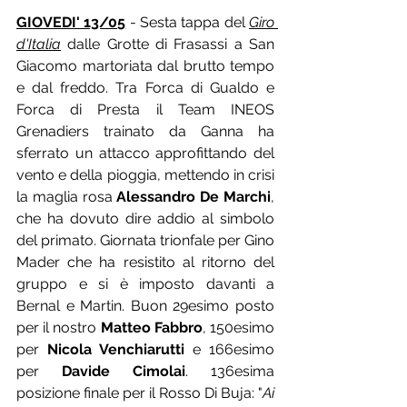
GIOVEDI' 13/05
 - Sesta tappa del 
Giro 
d'Italia
 dalle Grotte di Frasassi a San 
Giacomo martoriata dal brutto tempo 
e dal freddo. Tra Forca di Gualdo e 
Forca di Presta il Team INEOS 
Grenadiers trainato da Ganna ha 
sferrato un attacco approfittando del 
vento e della pioggia, mettendo in crisi 
la maglia rosa 
Alessandro De Marchi
, 
che ha dovuto dire addio al simbolo 
del primato. Giornata trionfale per Gino 
Mader che ha resistito al ritorno del 
gruppo e si è imposto davanti a 
Bernal e Martin. Buon 29esimo posto 
per il nostro 
Matteo Fabbro
, 150esimo 
per 
Nicola Venchiarutti
 e 166esimo 
per 
Davide Cimolai
. 136esima 
posizione finale per il Rosso Di Buja: "
Ai 