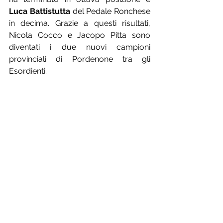
Luca Battistutta
 del Pedale Ronchese 
in decima. Grazie a questi risultati, 
Nicola Cocco e Jacopo Pitta sono 
diventati i due nuovi campioni 
provinciali di Pordenone tra gli 
Esordienti.
Per vedere tutti i risultati delle gare di 
giornata, 
clicca qui
 o vai nella sezione 
Gare.
Anche a Mereto di Tomba, in provincia 
di Udine, grande giornata di ciclismo 
femminile con le due prove riservate 
alle Donne Allieve ed Esordienti.
Proprio tra le Allieve, nel 
16° Trofeo 
Don Bosco
, affermazione di Anita 
Baima del Cicli Fiorin davanti a 
Beatrice Bertolini e Asia Sgaravato, 
mentre la nostra 
Valentina Del Fiol
 è 