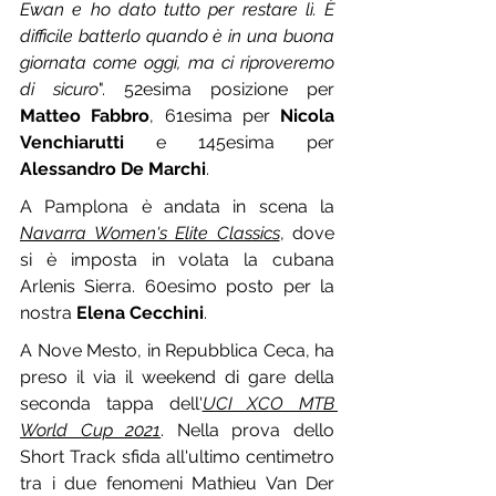
Ewan e ho dato tutto per restare lì. È 
difficile batterlo quando è in una buona 
giornata come oggi, ma ci riproveremo 
di sicuro
". 52esima posizione per 
Matteo Fabbro
, 61esima per 
Nicola 
Venchiarutti
 e 145esima per 
Alessandro De Marchi
.
A Pamplona è andata in scena la 
Navarra Women's Elite Classics
, dove 
si è imposta in volata la cubana 
Arlenis Sierra. 60esimo posto per la 
nostra 
Elena Cecchini
.
A Nove Mesto, in Repubblica Ceca, ha 
preso il via il weekend di gare della 
seconda tappa dell'
UCI XCO MTB 
World Cup 2021
. Nella prova dello 
Short Track sfida all'ultimo centimetro 
tra i due fenomeni Mathieu Van Der 