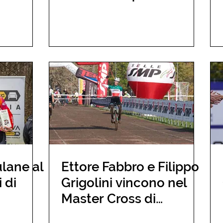
ulane al
Ettore Fabbro e Filippo
 di
Grigolini vincono nel
Master Cross di
Serravalle