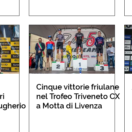
Cinque vittorie friulane
ri
nel Trofeo Triveneto CX
rugherio
a Motta di Livenza