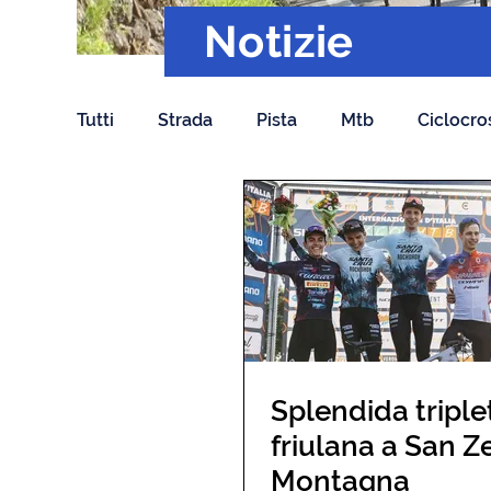
Notizie
Tutti
Strada
Pista
Mtb
Ciclocro
Splendida triple
friulana a San Z
Montagna