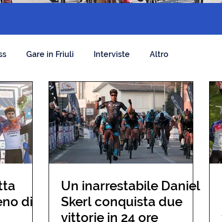
ss
Gare in Friuli
Interviste
Altro
tta
Un inarrestabile Daniel
eno di
Skerl conquista due
vittorie in 24 ore