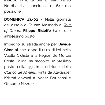
Ridolfo
 in forza per il Team Novo 
Nordisk ha concluso in 64esima 
posizione.
DOMENICA 13/02
 - Nella giornata 
dell'assolo di Fausto Masnada al 
Tour 
of Oman
, 
Filippo Ridolfo
 ha chiuso 
all'84esimo posto.
Impegno su strada anche per 
Davide 
Cimolai
 che, dopo il ritiro di ieri nella 
Vuelta Ciclista a la Region de Murcia 
Costa Calida, ha raccolto un 91esimo 
posto nella 35esima edizione della 
Clasica de Almeria
, vinta da Alexander 
Kristoff davanti a Nacer Bouhanni e 
Giacomo Nizzolo.