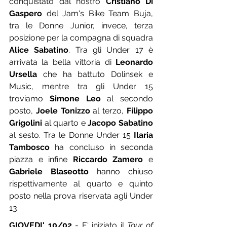
conquistato dal nostro 
Cristiano Di 
Gaspero
 del Jam's Bike Team Buja, 
tra le Donne Junior, invece, terza 
posizione per la compagna di squadra 
Alice Sabatino
. Tra gli Under 17 è 
arrivata la bella vittoria di 
Leonardo 
Ursella
 che ha battuto Dolinsek e 
Music, mentre tra gli Under 15 
troviamo 
Simone Leo
 al secondo 
posto, 
Joele Tonizzo
 al terzo, 
Filippo 
Grigolini
 al quarto e 
Jacopo Sabatino
al sesto. Tra le Donne Under 15 
Ilaria 
Tambosco
 ha concluso in seconda 
piazza e infine 
Riccardo Zamero
 e 
Gabriele Blaseotto
 hanno chiuso 
rispettivamente al quarto e quinto 
posto nella prova riservata agli Under 
13.
GIOVEDI' 10/02
 - E' iniziato il 
Tour of 