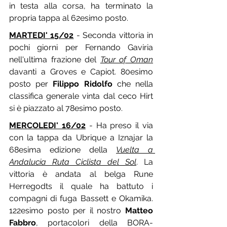
in testa alla corsa, ha terminato la 
propria tappa al 62esimo posto.
MARTEDI' 15/02
 - Seconda vittoria in 
pochi giorni per Fernando Gaviria 
nell'ultima frazione del 
Tour of Oman
davanti a Groves e Capiot. 80esimo 
posto per 
Filippo Ridolfo
 che nella 
classifica generale vinta dal ceco Hirt 
si è piazzato al 78esimo posto.
MERCOLEDI' 16/02
 - Ha preso il via 
con la tappa da Ubrique a Iznajar la 
68esima edizione della 
Vuelta a 
Andalucia Ruta Ciclista del Sol
. La 
vittoria è andata al belga Rune 
Herregodts il quale ha battuto i 
compagni di fuga Bassett e Okamika. 
122esimo posto per il nostro 
Matteo 
Fabbro
, portacolori della BORA-