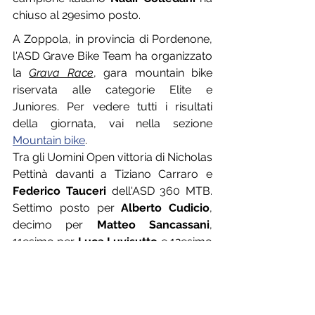
chiuso al 29esimo posto.
A Zoppola, in provincia di Pordenone, 
l'ASD Grave Bike Team ha organizzato 
la 
Grava Race
, gara mountain bike 
riservata alle categorie Elite e 
Juniores. Per vedere tutti i risultati 
della giornata, vai nella sezione 
Mountain bike
.
Tra gli Uomini Open vittoria di Nicholas 
Pettinà davanti a Tiziano Carraro e 
Federico Tauceri
 dell'ASD 360 MTB. 
Settimo posto per 
Alberto Cudicio
, 
decimo per 
Matteo Sancassani
, 
11esimo per 
Luca Luvisutto
 e 12esimo 
per 
Alessio Pasin
. Tra le Donne Open, 
invece, bella vittoria della nostra 
Lucrezia Braida
, portacolori del Team 
Rudy Project, che ha anticipato 