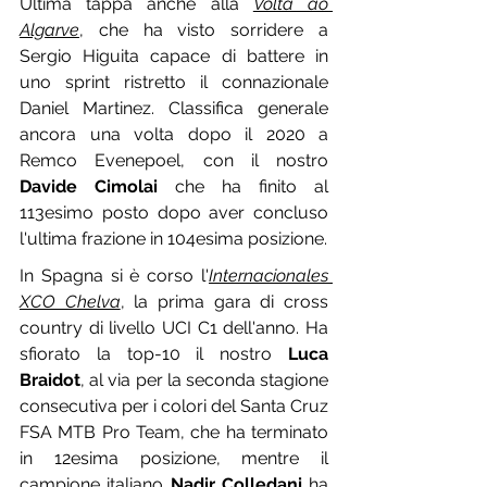
Ultima tappa anche alla 
Volta ao 
Algarve
, che ha visto sorridere a 
Sergio Higuita capace di battere in 
uno sprint ristretto il connazionale 
Daniel Martinez. Classifica generale 
ancora una volta dopo il 2020 a 
Remco Evenepoel, con il nostro 
Davide Cimolai
 che ha finito al 
113esimo posto dopo aver concluso 
l'ultima frazione in 104esima posizione.
In Spagna si è corso l'
Internacionales 
XCO Chelva
, la prima gara di cross 
country di livello UCI C1 dell'anno. Ha 
sfiorato la top-10 il nostro 
Luca 
Braidot
, al via per la seconda stagione 
consecutiva per i colori del Santa Cruz 
FSA MTB Pro Team, che ha terminato 
in 12esima posizione, mentre il 
campione italiano 
Nadir Colledani
 ha 