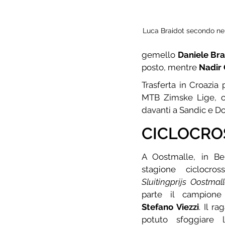
Luca Braidot secondo nel
gemello 
Daniele Bra
posto, mentre 
Nadir 
Trasferta in Croazia
MTB Zimske Lige, ov
davanti a Sandic e D
CICLOCRO
A Oostmalle, in Bel
stagione ciclocro
Sluitingprijs Oostmal
Stefano Viezzi
. Il r
potuto sfoggiare l