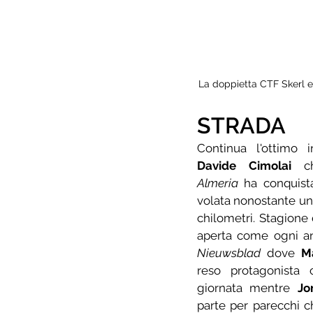
La doppietta CTF Skerl e
STRADA
Davide Cimolai
 c
Almeria
 ha conquista
volata nonostante una
chilometri. Stagione 
aperta come ogni a
Nieuwsblad
 dove 
M
reso protagonista 
giornata mentre 
Jo
parte per parecchi c