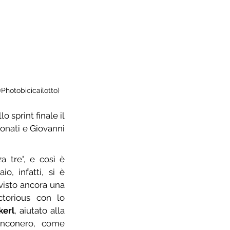
Photobicicailotto)
 sprint finale il 
nati e Giovanni 
 tre", e così è 
o, infatti, si è 
visto ancora una 
ctorious con lo 
kerl
, aiutato alla 
anconero, come 