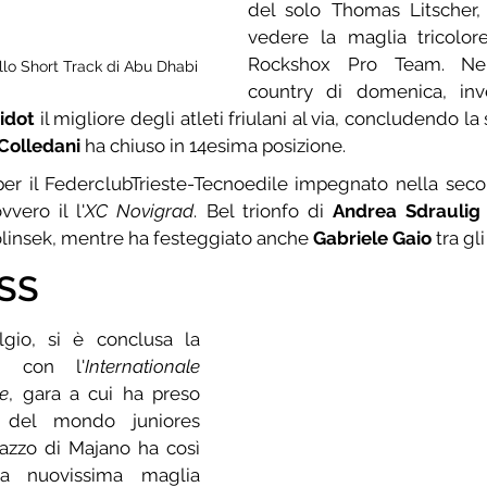
del solo Thomas Litscher, 
vedere la maglia tricolore
Rockshox Pro Team. Nel
lo Short Track di Abu Dhabi 
country di domenica, inve
idot
 il migliore degli atleti friulani al via, concludendo la
Colledani
 ha chiuso in 14esima posizione.
 per il FederclubTrieste-Tecnoedile impegnato nella seco
vero il l'
XC Novigrad
. Bel trionfo di 
Andrea Sdraulig
olinsek, mentre ha festeggiato anche 
Gabriele Gaio
 tra gli
SS
gio, si è conclusa la 
ss con l'
Internationale 
le
, gara a cui ha preso 
parte il campione del mondo juniores 
agazzo di Majano ha così 
a nuovissima maglia 