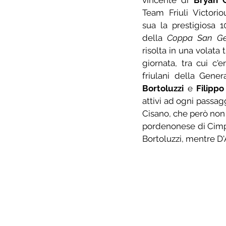
vincente di 
Bryan O
Team Friuli Victorio
sua la prestigiosa 1
della 
Coppa San G
risolta in una volata tr
giornata, tra cui c'
friulani della Gener
Bortoluzzi
 e 
Filippo
attivi ad ogni passagg
Cisano, che però non so
pordenonese di Cimpe
Bortoluzzi, mentre D'A