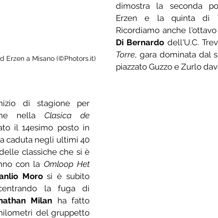
dimostra la seconda pos
Erzen e la quinta di 
Ricordiamo anche l'ottavo
Di Bernardo
 dell'U.C. Trev
Torre
, gara dominata dal 
d Erzen a Misano (©Photors.it)
piazzato Guzzo e Zurlo davan
Continua l'ottimo inizio di stagione per 
he nella 
Clasica de 
to il 14esimo posto in 
 caduta negli ultimi 40 
delle classiche che si è 
nno con la 
Omloop Het 
anlio Moro
 si è subito 
centrando la fuga di 
nathan Milan
 ha fatto 
hilometri del gruppetto 