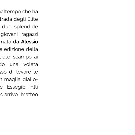
maltempo che ha 
trada degli Elite 
 due splendide 
iovani ragazzi 
irmata da 
Alessio 
 che, nella 37esima edizione della 
ciato scampo ai 
do una volata 
so di levare le 
in maglia giallo-
Essegibi F.lli 
 d'arrivo Matteo 
©
foto di