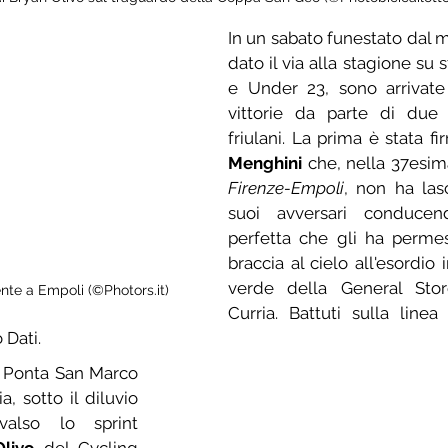
In un sabato funestato dal 
dato il via alla stagione su s
e Under 23, sono arrivate
vittorie da parte di due g
friulani. La prima è stata f
Menghini
Firenze-Empoli
, non ha las
suoi avversari conducen
perfetta che gli ha permes
braccia al cielo all'esordio 
verde della General Store 
nte a Empoli (©Photors.it)
Curria. Battuti sulla linea
Dati.
 Ponta San Marco 
a, sotto il diluvio 
also lo sprint 