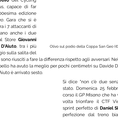
livo
 del Cycling 
us, capace di far 
00esima edizione 
eo
. Gara che si è 
a i 7 attaccanti di 
erano anche i due 
al Store 
Giovanni 
 D'Aiuto
, tra i più 
Olivo sul podio della Coppa San Geo (©
io sulla salita del 
no riusciti a fare la differenza rispetto agli avversari. Nello
llo ha avuto la meglio per pochi centimetri su Davide Do
iuto è arrivato sesto.
Si dice "non c'è due senza
stato. Domenica 25 febbrai
corso il 
GP Misano
 che ha 
volta trionfare il CTF Vi
sprint perfetto di 
Daniel S
perfezione dal treno bi