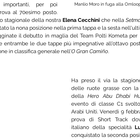
importanti, per poi 
Manlio Moro in fuga alla Omlo
rova al 70esimo posto. 
o stagionale della nostra 
Elena Cecchini
 che nella 
Setman
tato la nona posizione nella prima tappa e la sesta nell'ult
gginate il debutto in maglia del Team Polti Kometa per 
 entrambe le due tappe più impegnative all'ottavo post
ne in classifica generale nell'
O Gran Camiño
.
Ha preso il via la stagione
delle ruote grasse con la 
della 
Hero Abu Dhabi Hud
evento di classe C1 svoltos
Arabi Uniti. Venerdì 9 febbra
prova di Short Track dov
italiano della specialità 
L
conquistato la seconda posiz