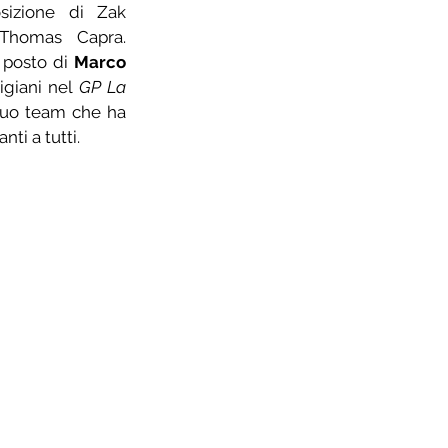
izione di Zak 
Thomas Capra. 
 posto di 
Marco 
igiani nel 
GP La 
suo team che ha 
ti a tutti.