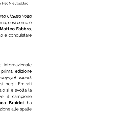
op Het Nieuwsblad
a Ciclista Volta 
ima, così come è 
Matteo Fabbro
, 
o e conquistare 
 internazionale 
prima edizione 
ayriyat Island
, 
i negli Emirati 
io si è svolta la 
e il campione 
uca Braidot
 ha 
ione alle spalle 