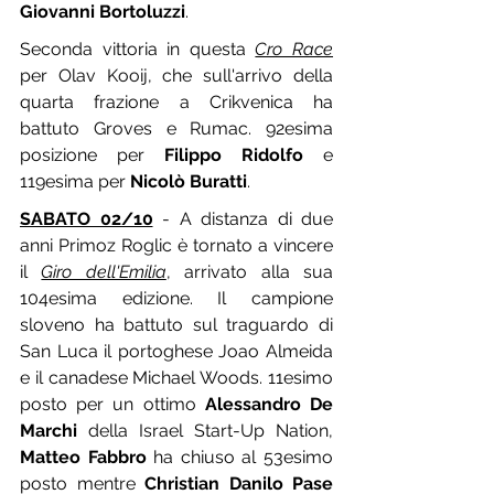
Giovanni Bortoluzzi
.
Seconda vittoria in questa 
Cro Race
per Olav Kooij, che sull'arrivo della 
quarta frazione a Crikvenica ha 
battuto Groves e Rumac. 92esima 
posizione per 
Filippo Ridolfo
 e 
119esima per 
Nicolò Buratti
.
SABATO 02/10
 - A distanza di due 
anni Primoz Roglic è tornato a vincere 
il 
Giro dell'Emilia
, arrivato alla sua 
104esima edizione. Il campione 
sloveno ha battuto sul traguardo di 
San Luca il portoghese Joao Almeida 
e il canadese Michael Woods. 11esimo 
posto per un ottimo 
Alessandro De 
Marchi
 della Israel Start-Up Nation, 
Matteo Fabbro
 ha chiuso al 53esimo 
posto mentre 
Christian Danilo Pase