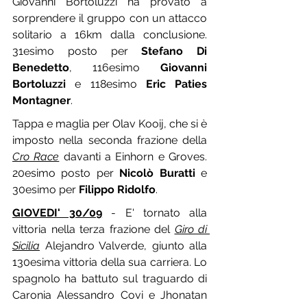
Giovanni Bortoluzzi ha provato a 
sorprendere il gruppo con un attacco 
solitario a 16km dalla conclusione. 
31esimo posto per 
Stefano Di 
Benedetto
, 116esimo 
Giovanni 
Bortoluzzi
 e 118esimo 
Eric Paties 
Montagner
.
Tappa e maglia per Olav Kooij, che si è 
imposto nella seconda frazione della 
Cro Race
 davanti a Einhorn e Groves. 
20esimo posto per 
Nicolò Buratti
 e 
30esimo per 
Filippo Ridolfo
.
GIOVEDI' 30/09
 - E' tornato alla 
vittoria nella terza frazione del 
Giro di 
Sicilia
 Alejandro Valverde, giunto alla 
130esima vittoria della sua carriera. Lo 
spagnolo ha battuto sul traguardo di 
Caronia Alessandro Covi e Jhonatan 