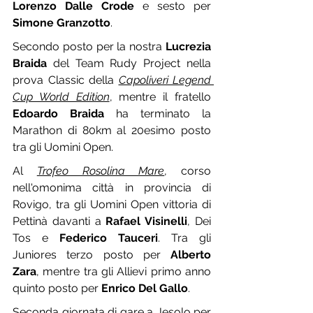
Lorenzo Dalle Crode
 e sesto per 
Simone Granzotto
.
Secondo posto per la nostra 
Lucrezia 
Braida
 del Team Rudy Project nella 
prova Classic della 
Capoliveri Legend 
Cup World Edition
, mentre il fratello 
Edoardo Braida
 ha terminato la 
Marathon di 80km al 20esimo posto 
tra gli Uomini Open.
Al 
Trofeo Rosolina Mare
, corso 
nell'omonima città in provincia di 
Rovigo, tra gli Uomini Open vittoria di 
Pettinà davanti a 
Rafael Visinelli
, Dei 
Tos e 
Federico Tauceri
. Tra gli 
Juniores terzo posto per 
Alberto 
Zara
, mentre tra gli Allievi primo anno 
quinto posto per 
Enrico Del Gallo
.
Seconda giornata di gare a Jesolo per 