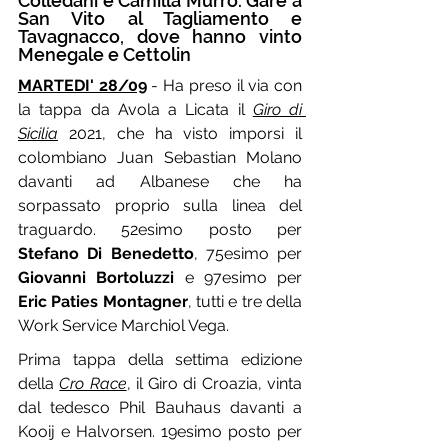
Colledani e Camilla Murro. Gare a 
San Vito al Tagliamento e 
Tavagnacco, dove hanno vinto 
Menegale e Cettolin
MARTEDI' 28/09
 - Ha preso il via con 
la tappa da Avola a Licata il 
Giro di 
Sicilia
 2021, che ha visto imporsi il 
colombiano Juan Sebastian Molano 
davanti ad Albanese che ha 
sorpassato proprio sulla linea del 
traguardo. 52esimo posto per 
Stefano Di Benedetto
, 75esimo per 
Giovanni Bortoluzzi
 e 97esimo per 
Eric Paties Montagner
, tutti e tre della 
Work Service Marchiol Vega.
Prima tappa della settima edizione 
della 
Cro Race
, il Giro di Croazia, vinta 
dal tedesco Phil Bauhaus davanti a 
Kooij e Halvorsen. 19esimo posto per 