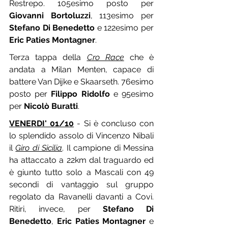
Restrepo. 105esimo posto per 
Giovanni Bortoluzzi
, 113esimo per 
Stefano Di Benedetto
 e 122esimo per 
Eric Paties Montagner
.
Terza tappa della 
Cro Race
 che è 
andata a Milan Menten, capace di 
battere Van Dijke e Skaarseth. 76esimo 
posto per 
Filippo Ridolfo
 e 95esimo 
per 
Nicolò Buratti
.
VENERDI' 01/10
 - Si è concluso con 
lo splendido assolo di Vincenzo Nibali 
il 
Giro di Sicilia
. Il campione di Messina 
ha attaccato a 22km dal traguardo ed 
è giunto tutto solo a Mascali con 49 
secondi di vantaggio sul gruppo 
regolato da Ravanelli davanti a Covi. 
Ritiri, invece, per 
Stefano Di 
Benedetto
, 
Eric Paties Montagner
 e 