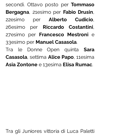
secondi. Ottavo posto per 
Tommaso 
Bergagna
, 21esimo per 
Fabio Drusin
, 
22esimo per 
Alberto Cudicio
, 
26esimo per 
Riccardo Costantini
, 
27esimo per 
Francesco Mestroni
 e 
33esimo per 
Manuel Casasola
.
Tra le Donne Open quinta 
Sara 
Casasola
, settima 
Alice Papo
, 11esima 
Asia Zontone
 e 13esima 
Elisa Rumac
.
Tra gli Juniores vittoria di Luca Paletti 
davanti a Luca Carrer e al nostro 