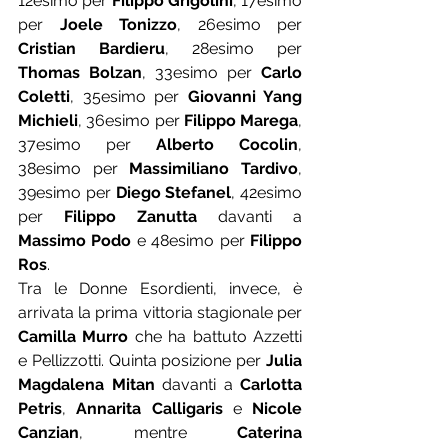
12esimo per 
Filippo Grigolini
, 17esimo 
per 
Joele Tonizzo
, 26esimo per 
Cristian Bardieru
, 28esimo per 
Thomas Bolzan
, 33esimo per 
Carlo 
Coletti
, 35esimo per 
Giovanni Yang 
Michieli
, 36esimo per 
Filippo Marega
, 
37esimo per 
Alberto Cocolin
, 
38esimo per 
Massimiliano Tardivo
, 
39esimo per 
Diego Stefanel
, 42esimo 
per 
Filippo Zanutta
 davanti a 
Massimo Podo
 e 48esimo per 
Filippo 
Ros
.
Tra le Donne Esordienti, invece, è 
arrivata la prima vittoria stagionale per 
Camilla Murro
 che ha battuto Azzetti 
e Pellizzotti. Quinta posizione per 
Julia 
Magdalena Mitan
 davanti a 
Carlotta 
Petris
, 
Annarita Calligaris
 e 
Nicole 
Canzian
, mentre 
Caterina 