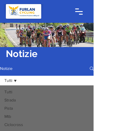
Notizie
Notizie
Tutti
Tutti
Strada
Pista
Mtb
Ciclocross