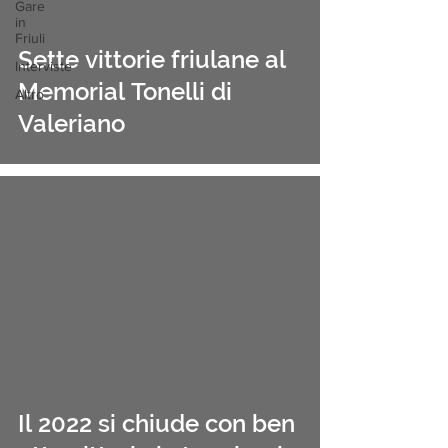
Gare
in
Friuli
Sette vittorie friulane al
Interviste
Memorial Tonelli di
Altro
Valeriano
Il 2022 si chiude con ben