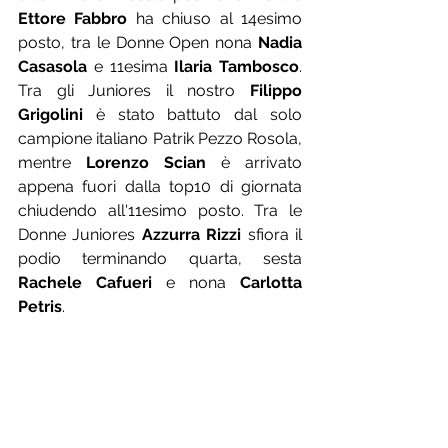
Ettore Fabbro
 ha chiuso al 14esimo 
posto, tra le Donne Open nona 
Nadia 
Casasola
 e 11esima 
Ilaria Tambosco
. 
Tra gli Juniores il nostro 
Filippo 
Grigolini
 è stato battuto dal solo 
campione italiano Patrik Pezzo Rosola, 
mentre 
Lorenzo Scian
 è arrivato 
appena fuori dalla top10 di giornata 
chiudendo all'11esimo posto. Tra le 
Donne Juniores 
Azzurra Rizzi
 sfiora il 
podio terminando quarta, sesta 
Rachele Cafueri
 e nona 
Carlotta 
Petris
.