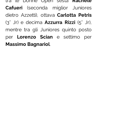
tra le Donne Open sesta 
Rachele 
Cafueri
 (seconda miglior Juniores 
dietro Azzetti), ottava 
Carlotta Petris
(3° Jr) e decima 
Azzurra Rizzi
 (5° Jr), 
mentre tra gli Juniores quinto posto 
per 
Lorenzo Scian
 e settimo per 
Massimo Bagnariol
.
Alessio Borile secondo tra gli Allievi 2° 
anno (
©Alessandro Billiani
)