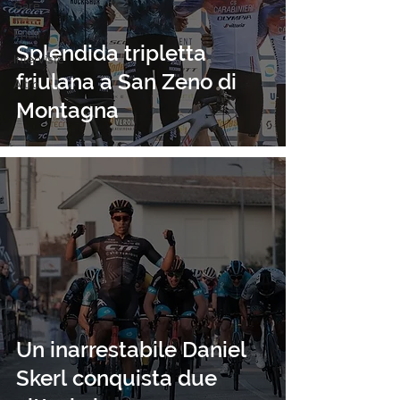
Gare
in
Friuli
Splendida tripletta
Interviste
friulana a San Zeno di
Altro
Montagna
Un inarrestabile Daniel
Skerl conquista due