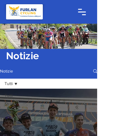
Notizie
Notizie
Tutti
Tutti
Strada
Pista
Mtb
Ciclocross