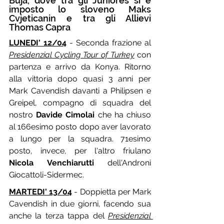
Buja, dove tra gli Juniores si è 
imposto lo sloveno Maks 
Cvjeticanin e tra gli Allievi 
Thomas Capra
LUNEDI' 12/04
 - Seconda frazione al 
Presidenzial Cycling Tour of Turkey
 con 
partenza e arrivo da Konya. Ritorno 
alla vittoria dopo quasi 3 anni per 
Mark Cavendish davanti a Philipsen e 
Greipel, compagno di squadra del 
nostro 
Davide Cimolai 
che ha chiuso 
al 166esimo posto dopo aver lavorato 
a lungo per la squadra. 71esimo 
posto, invece, per l'altro friulano 
Nicola Venchiarutti
 dell'Androni 
Giocattoli-Sidermec.
MARTEDI' 13/04
 - Doppietta per Mark 
Cavendish in due giorni, facendo sua 
anche la terza tappa del 
Presidenzial 