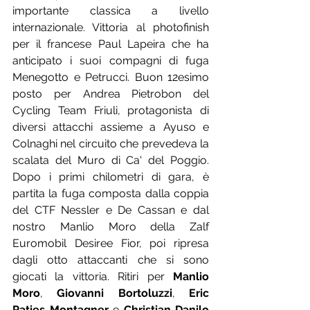
importante classica a livello 
internazionale. Vittoria al photofinish 
per il francese Paul Lapeira che ha 
anticipato i suoi compagni di fuga 
Menegotto e Petrucci. Buon 12esimo 
posto per Andrea Pietrobon del 
Cycling Team Friuli, protagonista di 
diversi attacchi assieme a Ayuso e 
Colnaghi nel circuito che prevedeva la 
scalata del Muro di Ca' del Poggio. 
Dopo i primi chilometri di gara, è 
partita la fuga composta dalla coppia 
del CTF Nessler e De Cassan e dal 
nostro Manlio Moro della Zalf 
Euromobil Desiree Fior, poi ripresa 
dagli otto attaccanti che si sono 
giocati la vittoria. Ritiri per 
Manlio 
Moro
, 
Giovanni Bortoluzzi
, 
Eric 
Paties Montagner
 e 
Christian Danilo 