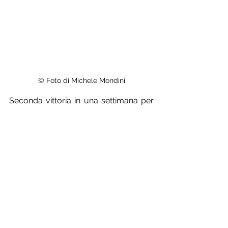
© Foto di Michele Mondini
Seconda vittoria in una settimana per 
lo svizzero Fluckiger all'
Otztaler Forest 
Cross
 di Haiming, nella regione del 
Tirolo in Austria. Il miglior italiano è 
stato il nostro 
Luca Braidot
 che ha 
terminato in ottava posizione: "
La 
gamba girava meglio della scorsa 
settimana, ma non posso di certo dire 
che stavo benissimo. Ho lottato per 
mantenere la sesta posizione, ma 
purtroppo nell'ultima salita ho 