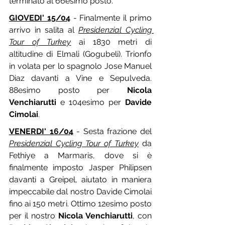
terminato al 66esimo posto.
GIOVEDI' 15/04
 - Finalmente il primo 
arrivo in salita al 
Presidenzial Cycling 
Tour of Turkey
 ai 1830 metri di 
altitudine di Elmali (Gogubeli). Trionfo 
in volata per lo spagnolo Jose Manuel 
Diaz davanti a Vine e Sepulveda. 
88esimo posto per 
Nicola 
Venchiarutti
 e 104esimo per 
Davide 
Cimolai
.
VENERDI' 16/04
 - Sesta frazione del 
Presidenzial Cycling Tour of Turkey
 da 
Fethiye a Marmaris, dove si è 
finalmente imposto Jasper Philipsen 
davanti a Greipel, aiutato in maniera 
impeccabile dal nostro Davide Cimolai 
fino ai 150 metri. Ottimo 12esimo posto 
per il nostro 
Nicola Venchiarutti
, con 