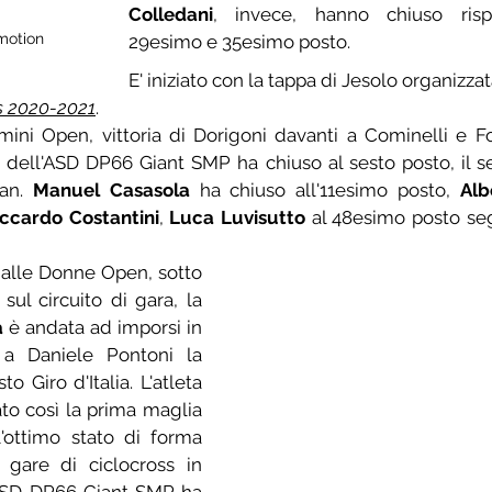
Colledani
, invece, hanno chiuso rispe
motion
29esimo e 35esimo posto.
E' iniziato con la tappa di Jesolo organizzat
ss 2020-2021
. 
a
 dell'ASD DP66 Giant SMP ha chiuso al sesto posto, il s
an. 
Manuel Casasola
 ha chiuso all'11esimo posto, 
Alb
iccardo Costantini
, 
Luca Luvisutto
 al 48esimo posto se
 alle Donne Open, sotto 
 sul circuito di gara, la 
a
 è andata ad imporsi in 
o a Daniele Pontoni la 
o Giro d'Italia. L'atleta 
to così la prima maglia 
'ottimo stato di forma 
gare di ciclocross in 