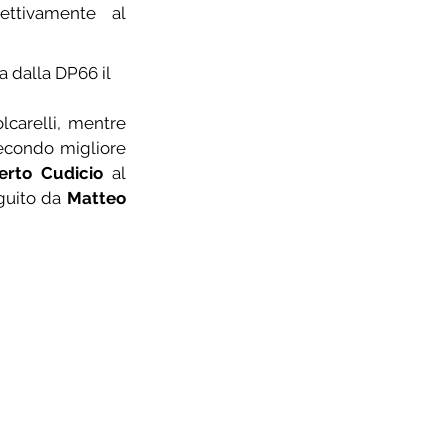
ttivamente al 
a dalla DP66 il 
Nella gara degli Uomini Open, vittoria di Dorigoni davanti a Cominelli e Folcarelli, mentre 
econdo migliore 
erto Cudicio
 al 
guito da 
Matteo 