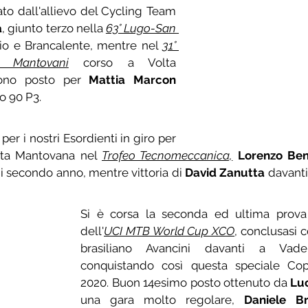
to dall'allievo del Cycling Team 
a
, giunto terzo nella 
63° Lugo-San 
tio e Brancalente, mentre nel 
31° 
o Mantovani
 corso a Volta 
ono posto per 
Mattia Marcon
o 90 P3.
per i nostri Esordienti in giro per 
olta Mantovana nel 
Trofeo Tecnomeccanica,
Lorenzo Be
i secondo anno, mentre vittoria di 
David Zanutta
 davanti
Si è corsa la seconda ed ultima prov
dell'
UCI MTB World Cup XCO
, conclusasi co
brasiliano Avancini davanti a Vade
conquistando così questa speciale Co
2020. Buon 14esimo posto ottenuto da 
Lu
una gara molto regolare, 
Daniele Br