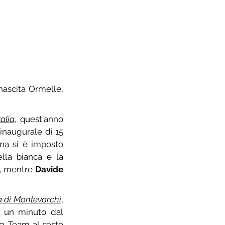
ascita Ormelle, 
talia
, quest'anno 
naugurale di 15 
a si è imposto 
la bianca e la 
, mentre 
Davide 
tà di Montevarchi
, 
a un minuto dal 
ng Team al sesto 