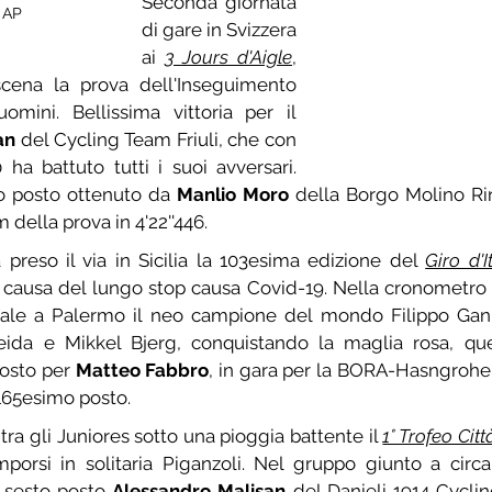
Seconda giornata 
 AP
di gare in Svizzera 
ai 
3 Jours d'Aigle
, 
ena la prova dell'Inseguimento 
uomini. Bellissima vittoria per il 
an
 del Cycling Team Friuli, che con 
 ha battuto tutti i suoi avversari. 
o posto ottenuto da 
Manlio Moro
 della Borgo Molino Rin
 della prova in 4'22''446.
 preso il via in Sicilia la 103esima edizione del 
Giro d'I
a causa del lungo stop causa Covid-19. Nella cronometro i
ale a Palermo il neo campione del mondo Filippo Gann
ida e Mikkel Bjerg, conquistando la maglia rosa, quel
osto per 
Matteo Fabbro
, in gara per la BORA-Hasngrohe
 165esimo posto.
tra gli Juniores sotto una pioggia battente il 
1° Trofeo Cit
porsi in solitaria Piganzoli. Nel gruppo giunto a circ
 sesto posto 
Alessandro Malisan
 del Danieli 1914 Cycli