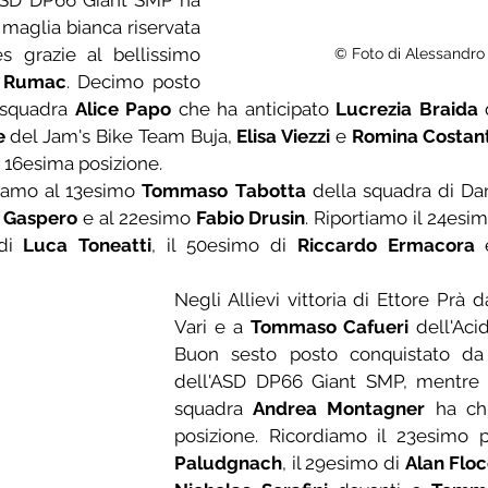
ASD DP66 Giant SMP ha 
maglia bianca riservata 
es grazie al bellissimo 
© Foto di Alessandro B
a Rumac
. Decimo posto 
squadra 
Alice Papo
 che ha anticipato 
Lucrezia Braida
 
e
 del Jam's Bike Team Buja, 
Elisa Viezzi
 e 
Romina Costant
n 16esima posizione.
viamo al 13esimo 
Tommaso Tabotta
 della squadra di Dan
i Gaspero
 e al 22esimo 
Fabio Drusin
. Riportiamo il 24esim
di 
Luca Toneatti
, il 50esimo di 
Riccardo Ermacora
Negli Allievi vittoria di Ettore Prà 
Vari e a 
Tommaso Cafueri
 dell'Aci
Buon sesto posto conquistato da
dell'ASD DP66 Giant SMP, mentre 
squadra 
Andrea Montagner
 ha ch
posizione. Ricordiamo il 23esimo 
Paludgnach
, il 29esimo di 
Alan Flo