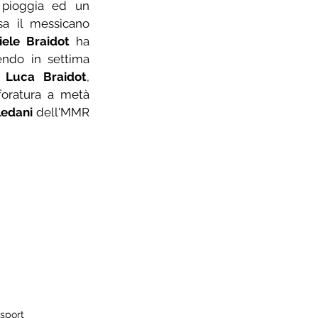
pioggia ed un 
a il messicano 
iele Braidot
 ha 
ndo in settima 
 
Luca Braidot
, 
foratura a metà 
ledani
 dell'MMR 
sport