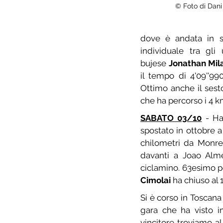
© Foto di Dani
dove è andata in sc
individuale tra gli 
bujese 
Jonathan Mil
il tempo di 4'09''990
Ottimo anche il sest
che ha percorso i 4 km
SABATO 03/10
 - Ha
spostato in ottobre 
chilometri da Monre
davanti a Joao Alme
ciclamino. 63esimo p
Cimolai
 ha chiuso al
Si è corso in Toscana 
gara che ha visto im
vincitore troviamo al