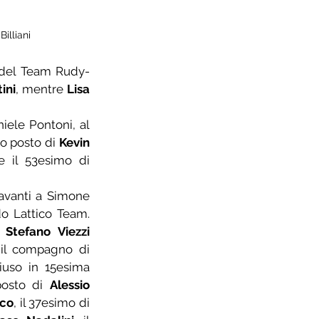
illiani
del Team Rudy-
ini
, mentre 
Lisa 
iele Pontoni, al 
o posto di 
Kevin 
 e il 53esimo di 
davanti a Simone 
do Lattico Team. 
 
Stefano Viezzi
il compagno di 
iuso in 15esima 
posto di 
Alessio 
cco
, il 37esimo di 