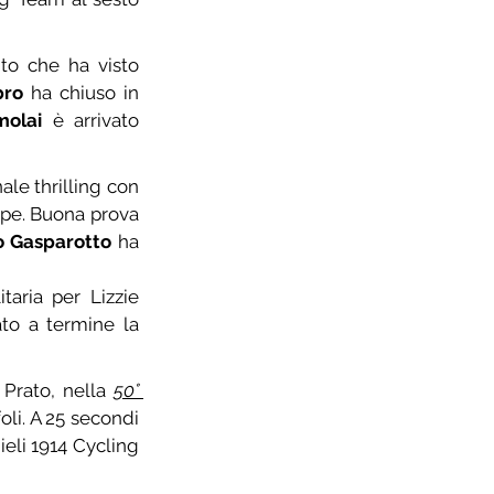
o che ha visto 
bro
 ha chiuso in 
molai
 è arrivato 
ale thrilling con 
ppe. Buona prova 
o Gasparotto
 ha 
aria per Lizzie 
to a termine la 
Prato, nella 
50° 
li. A 25 secondi 
ieli 1914 Cycling 