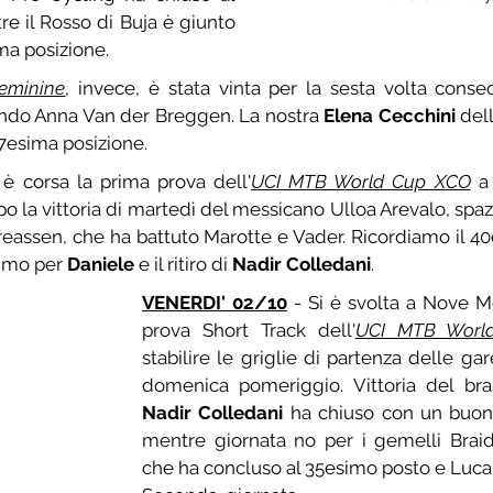
e il Rosso di Buja è giunto 
ma posizione.
eminine
, invece, è stata vinta per la sesta volta consec
do Anna Van der Breggen. La nostra 
Elena Cecchini
 del
7esima posizione.
i è corsa la prima prova dell'
UCI MTB World Cup XCO
 a
 la vittoria di martedì del messicano Ulloa Arevalo, spazi
simo per 
Daniele
 e il ritiro di 
Nadir Colledani
.
VENERDI' 02/10
 - Si è svolta a Nove M
prova Short Track dell'
UCI MTB Worl
stabilire le griglie di partenza delle g
Nadir Colledani
 ha chiuso con un buon
mentre giornata no per i gemelli Braid
che ha concluso al 35esimo posto e Luca ch