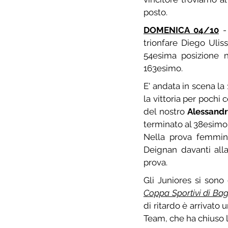
posto.
DOMENICA 04/10
 -
trionfare Diego Ulis
54esima posizione n
163esimo.
E' andata in scena la
la vittoria per pochi
del nostro 
Alessand
terminato al 38esimo
Nella prova femminil
Deignan davanti all
prova.
Gli Juniores si sono
Coppa Sportivi di Ba
di ritardo è arrivato 
Team, che ha chiuso l