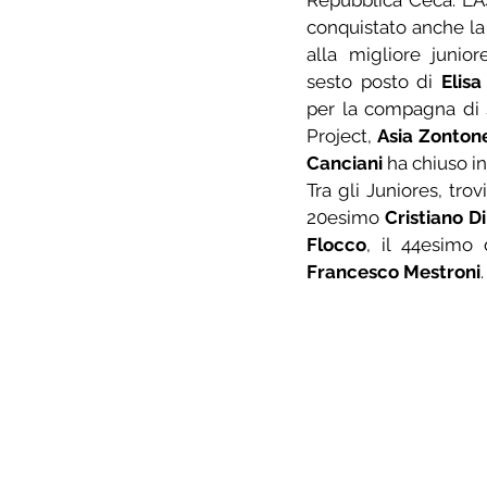
Repubblica Ceca. L'
conquistato anche la 
alla migliore junior
sesto posto di 
Elis
per la compagna di 
Project, 
Asia Zonton
Canciani
 ha chiuso i
Tra gli Juniores, tro
20esimo 
Cristiano D
Flocco
, il 44esimo 
Francesco Mestroni
.