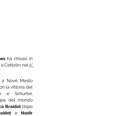
nes
 ha chiuso in 
 a Cettolin nel 
5° 
a a Nove Mesto 
n la vittoria del 
r e Schurter, 
ppa del mondo 
ca Braidot
 dopo 
aidot
 e 
Nadir 