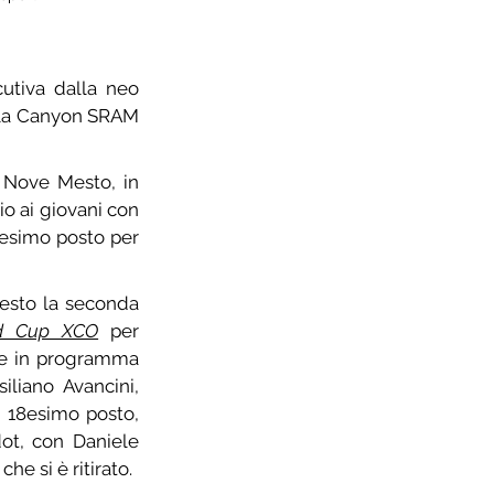
utiva dalla neo 
la Canyon SRAM 
 Nove Mesto, in 
o ai giovani con 
il danese Simon Andreassen, che ha battuto Marotte e Vader. Ricordiamo il 40esimo posto per 
esto la seconda 
d Cup XCO
 per 
are in programma 
domenica pomeriggio. Vittoria del brasiliano Avancini, 
©
foto di
 18esimo posto, 
ot, con Daniele 
e si è ritirato.