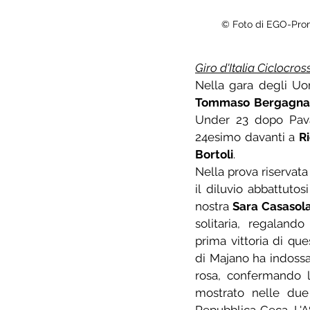
© Foto di EGO-Pro
Giro d'Italia Ciclocro
Tommaso Bergagn
Under 23 dopo Pav
24esimo davanti a 
R
Bortoli
.
Nella prova riservata
il diluvio abbattutosi
nostra 
Sara Casasol
solitaria, regaland
prima vittoria di quest
di Majano ha indossa
rosa, confermando l
mostrato nelle due 