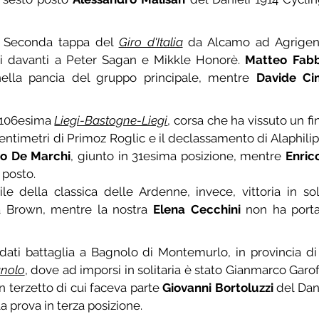
 Seconda tappa del 
Giro d'Italia
 da Alcamo ad Agrigent
si davanti a Peter Sagan e Mikkle Honorè. 
Matteo Fab
ella pancia del gruppo principale, mentre 
Davide Ci
 106esima 
Liegi-Bastogne-Liegi
, corsa che ha vissuto un fin
 centimetri di Primoz Roglic e il declassamento di Alaphili
ro De Marchi
, giunto in 31esima posizione, mentre 
Enric
 posto.
e della classica delle Ardenne, invece, vittoria in solit
a Brown, mentre la nostra 
Elena Cecchini
 non ha porta
 dati battaglia a Bagnolo di Montemurlo, in provincia di 
gnolo
, dove ad imporsi in solitaria è stato Gianmarco Garofo
un terzetto di cui faceva parte 
Giovanni Bortoluzzi
 del Dan
a prova in terza posizione.