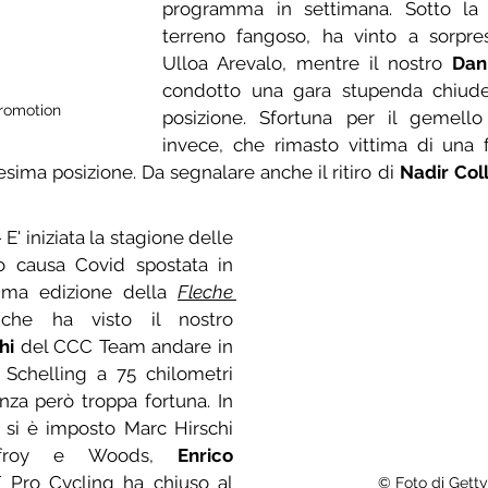
programma in settimana. Sotto la 
terreno fangoso, ha vinto a sorpres
Ulloa Arevalo, mentre il nostro 
Dan
condotto una gara stupenda chiude
romotion
posizione. Sfortuna per il gemello
invece, che rimasto vittima di una 
esima posizione. Da segnalare anche il ritiro di 
Nadir Col
- E' iniziata la stagione delle 
o causa Covid spostata in 
ima edizione della 
Fleche 
. Giornata che ha visto il nostro 
hi
 del CCC Team andare in 
Schelling a 75 chilometri 
nza però troppa fortuna. In 
si è imposto Marc Hirschi 
efroy e Woods, 
Enrico 
T Pro Cycling ha chiuso al 
© Foto di Getty