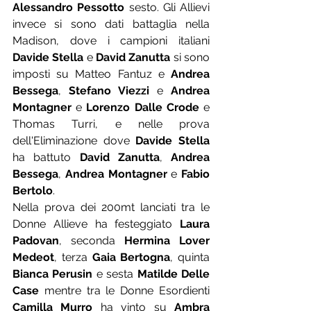
Alessandro Pessotto
 sesto. Gli Allievi 
invece si sono dati battaglia nella 
Madison, dove i campioni italiani 
Davide Stella
 e 
David Zanutta
 si sono 
imposti su Matteo Fantuz e 
Andrea 
Bessega
, 
Stefano Viezzi
 e 
Andrea 
Montagner
 e 
Lorenzo Dalle Crode
 e 
Thomas Turri, e nelle prova 
dell'Eliminazione dove 
Davide Stella
ha battuto 
David Zanutta
, 
Andrea 
Bessega
, 
Andrea Montagner
 e 
Fabio 
Bertolo
.
Nella prova dei 200mt lanciati tra le 
Donne Allieve ha festeggiato 
Laura 
Padovan
, seconda 
Hermina Lover 
Medeot
, terza 
Gaia Bertogna
, quinta 
Bianca Perusin
 e sesta 
Matilde Delle 
Case
 mentre tra le Donne Esordienti 
Camilla Murro
 ha vinto su 
Ambra 