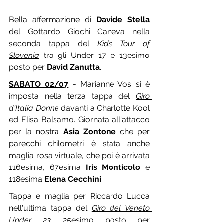
Bella affermazione di 
Davide Stella
del Gottardo Giochi Caneva nella 
seconda tappa del 
Kids Tour of 
Slovenia
 tra gli Under 17 e 13esimo 
posto per 
David Zanutta
.
SABATO 02/07
 - Marianne Vos si è 
imposta nella terza tappa del 
Giro 
d'Italia Donne
 davanti a Charlotte Kool 
ed Elisa Balsamo. Giornata all'attacco 
per la nostra 
Asia Zontone
 che per 
parecchi chilometri è stata anche 
maglia rosa virtuale, che poi è arrivata 
116esima, 67esima 
Iris Monticolo
 e 
118esima 
Elena Cecchini
.
Tappa e maglia per Riccardo Lucca 
nell'ultima tappa del 
Giro del Veneto 
Under 23
. 25esimo posto per 