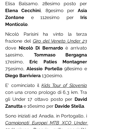
Elisa Balsamo. 28esimo posto per 
Elena Cecchini
, 89esimo per 
Asia 
Zontone
 e 112esimo per 
Iris 
Monticolo
.
Nicolò Parisini ha vinto la terza 
frazione del 
Giro del Veneto Under 23
dove 
Nicolò Di Bernardo
 è arrivato 
14esimo, 
Tommaso Bergagna
17esimo, 
Eric Paties Montagner
75esimo, 
Alessio Portello
 98esimo e 
Diego Barriviera
 130esimo.
E' cominciato il 
Kids Tour of Slovenia
con una crono prologo di 6,3 km. Tra 
gli Under 17 ottavo posto per 
David 
Zanutta 
e 16esimo per 
Davide Stella
.
Sono iniziati ad Anadia, in Portogallo, i 
Campionati Europei MTB XCO Under 