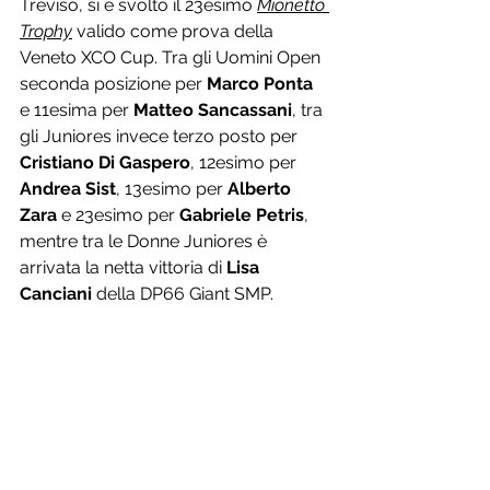
Treviso, si è svolto il 23esimo 
Mionetto 
Trophy
 valido come prova della 
Veneto XCO Cup. Tra gli Uomini Open 
seconda posizione per 
Marco Ponta
e 11esima per 
Matteo Sancassani
, tra 
gli Juniores invece terzo posto per 
Cristiano Di Gaspero
, 12esimo per 
Andrea Sist
, 13esimo per 
Alberto 
Zara
 e 23esimo per 
Gabriele Petris
, 
mentre tra le Donne Juniores è 
arrivata la netta vittoria di 
Lisa 
Canciani
 della DP66 Giant SMP.