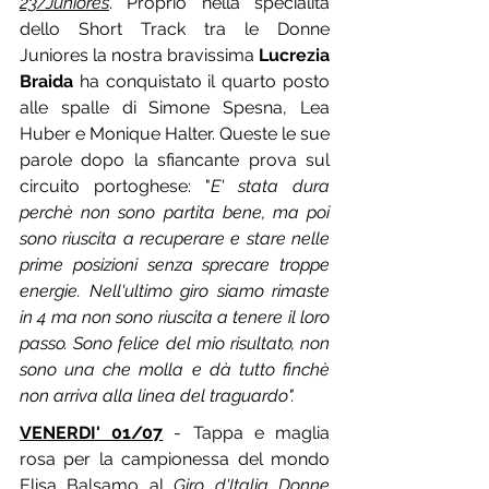
23/Juniores
. Proprio nella specialità 
dello Short Track tra le Donne 
Juniores la nostra bravissima 
Lucrezia 
Braida
 ha conquistato il quarto posto 
alle spalle di Simone Spesna, Lea 
Huber e Monique Halter. Queste le sue 
parole dopo la sfiancante prova sul 
circuito portoghese: "
E' stata dura 
perchè non sono partita bene, ma poi 
sono riuscita a recuperare e stare nelle 
prime posizioni senza sprecare troppe 
energie. Nell'ultimo giro siamo rimaste 
in 4 ma non sono riuscita a tenere il loro 
passo. Sono felice del mio risultato, non 
sono una che molla e dà tutto finchè 
non arriva alla linea del traguardo".
VENERDI' 01/07
 - Tappa e maglia 
rosa per la campionessa del mondo 
Elisa Balsamo al 
Giro d'Italia Donne