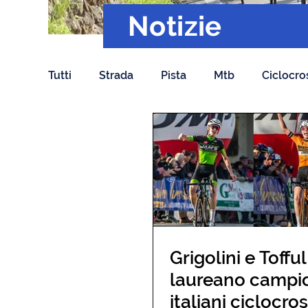
Notizie
Tutti
Strada
Pista
Mtb
Ciclocro
Grigolini e Tofful
laureano campi
italiani ciclocro