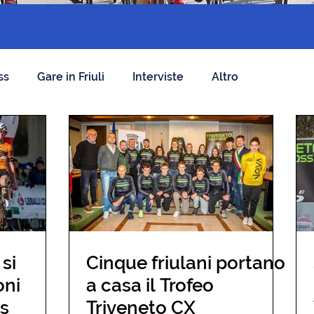
ss
Gare in Friuli
Interviste
Altro
 si
Cinque friulani portano
oni
a casa il Trofeo
ss
Triveneto CX