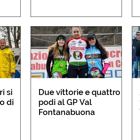
 si
Due vittorie e quattro
o di
podi al GP Val
Fontanabuona