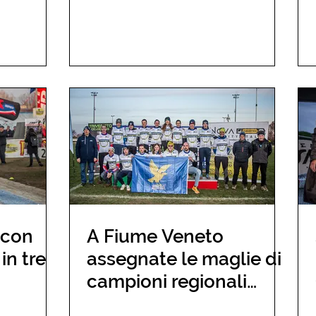
 con
A Fiume Veneto
in tre
assegnate le maglie di
campioni regionali
ciclocross