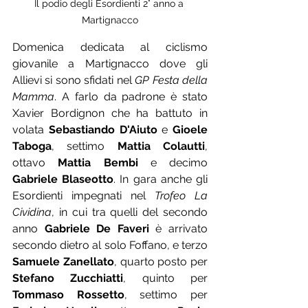
Il podio degli Esordienti 2° anno a 
Martignacco
Domenica dedicata al ciclismo 
giovanile a Martignacco dove gli 
Allievi si sono sfidati nel 
GP Festa della 
Mamma
. A farlo da padrone è stato 
Xavier Bordignon che ha battuto in 
volata 
Sebastiando D'Aiuto
 e 
Gioele 
Taboga
, settimo 
Mattia Colautti
, 
ottavo 
Mattia Bembi
 e decimo 
Gabriele Blaseotto
. In gara anche gli 
Esordienti impegnati nel 
Trofeo La 
Cividina
, in cui tra quelli del secondo 
anno 
Gabriele De Faveri
 è arrivato 
secondo dietro al solo Foffano, e terzo 
Samuele Zanellato
, quarto posto per 
Stefano Zucchiatti
, quinto per 
Tommaso Rossetto
, settimo per 