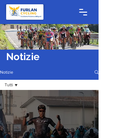
Notizie
Notizie
Tutti
Tutti
Strada
Pista
Mtb
Ciclocross