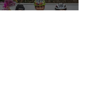
Sette vittorie friulane al
Memorial Tonelli di
Valeriano
Per rimanere aggiornato su ogni notizia
segui Furlan Cycling sui social!