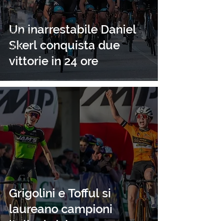
Gare
in
Friuli
Un inarrestabile Daniel
Interviste
Skerl conquista due
Altro
vittorie in 24 ore
Grigolini e Tofful si
laureano campioni