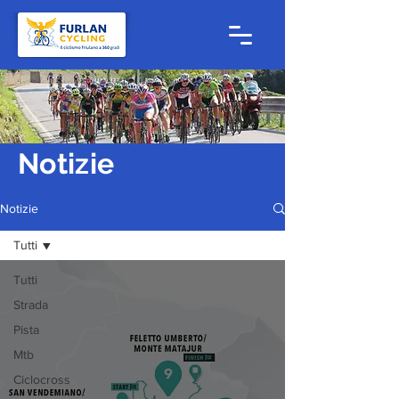
Notizie
Notizie
Tutti
Tutti
Strada
Pista
Mtb
Ciclocross