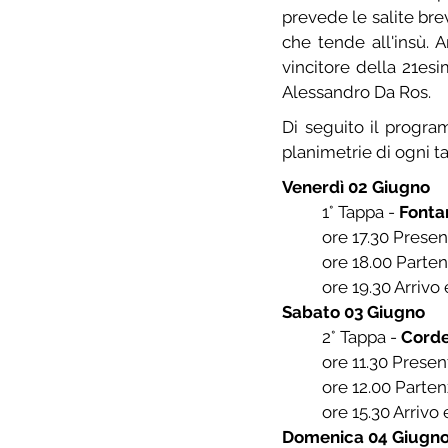
prevede le salite bre
che tende all'insù. A
vincitore della 21esi
Alessandro Da Ros.
Di seguito il progra
planimetrie di ogni t
Venerdì 02 Giugno
	1° Tappa - 
Fonta
	ore 17.30 Prese
	ore 18.00 Parte
	ore 19.30 Arrivo
Sabato 03 Giugno
	2° Tappa - 
Corde
	ore 11.30 Prese
	ore 12.00 Part
	ore 15.30 Arriv
Domenica 04 Giugn