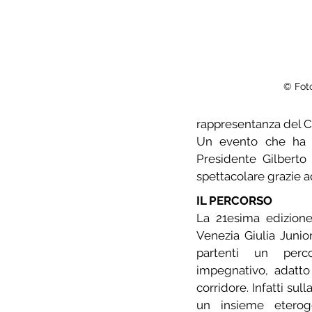
© Fot
rappresentanza del 
Un evento che ha m
Presidente Gilberto 
spettacolare grazie 
IL PERCORSO
La 21esima edizione 
Venezia Giulia Juniore
partenti un perco
impegnativo, adatto 
corridore. Infatti sull
un insieme eteroge