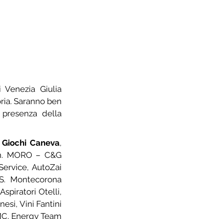
 Venezia Giulia 
ria. Saranno ben 
presenza della 
 Giochi Caneva
, 
rn. MORO – C&G 
ervice, AutoZai 
S. Montecorona 
spiratori Otelli, 
si, Vini Fantini 
 MC, Energy Team 