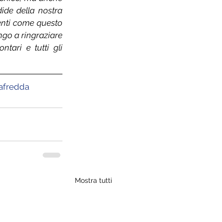
ide della nostra 
enti come questo 
go a ringraziare 
tari e tutti gli 
afredda
Mostra tutti