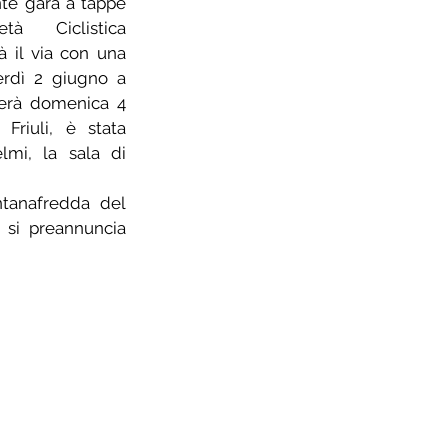
te gara a tappe 
tà Ciclistica 
 il via con una 
rdì 2 giugno a 
erà domenica 4 
riuli, è stata 
mi, la sala di 
tanafredda del 
 si preannuncia 