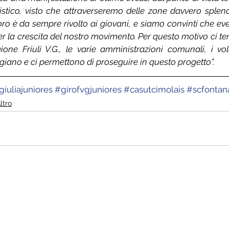
ristico, visto che attraverseremo delle zone davvero splend
voro è da sempre rivolto ai giovani, e siamo convinti che ev
r la crescita del nostro movimento. Per questo motivo ci ten
e Friuli V.G., le varie amministrazioni comunali, i volon
iano e ci permettono di proseguire in questo progetto”.
giuliajuniores
#girofvgjuniores
#casutcimolais
#scfontan
ltro