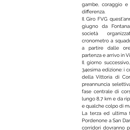
gambe, coraggio e f
differenza.
Il Giro FVG quest'ann
giugno da Fontanafr
società organizz
cronometro a squadre
a partire dalle or
partenza e arrivo in V
Il giorno successivo
34esima edizione: i c
della Vittoria di C
preannuncia selettiva
fase centrale di cor
lungo 8,7 km e da rip
e qualche colpo di m
La terza ed ultima f
Pordenone a San Danie
corridori dovranno p