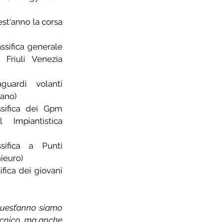
st'anno la corsa 
ssifica generale 
Friuli Venezia 
uardi volanti 
iano)
sifica dei Gpm 
Impiantistica 
ifica a Punti 
ieuro)
fica dei giovani 
quest’anno siamo 
tecnico, ma anche 