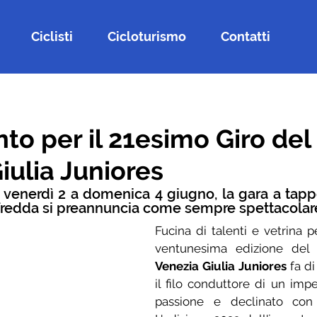
Ciclisti
Cicloturismo
Contatti
to per il 21esimo Giro del 
iulia Juniores
venerdì 2 a domenica 4 giugno, la gara a tappe
fredda si preannuncia come sempre spettacolar
Fucina di talenti e vetrina per 
ventunesima edizione del
 
Venezia Giulia Juniores
 fa d
il filo conduttore di un impe
passione e declinato con pr