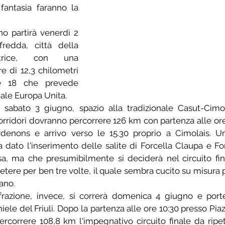
antasia faranno la 
o partirà venerdì 2 
edda, città della 
atrice, con una 
 di 12,3 chilometri 
e 18 che prevede 
iale Europa Unita.
, sabato 3 giugno, spazio alla tradizionale Casut-Cimola
orridori dovranno percorrere 126 km con partenza alle ore
ordenons e arrivo verso le 15.30 proprio a Cimolais. U
 dato l'inserimento delle salite di Forcella Claupa e For
sa, ma che presumibilmente si deciderà nel circuito fina
etere per ben tre volte, il quale sembra cucito su misura pe
ano.
razione, invece, si correrà domenica 4 giugno e porter
le del Friuli. Dopo la partenza alle ore 10:30 presso Piazz
ercorrere 108,8 km l'impegnativo circuito finale da ripet