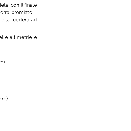
e, con il finale 
errà premiato il 
che succederà ad 
le altimetrie e 
km)
3km)