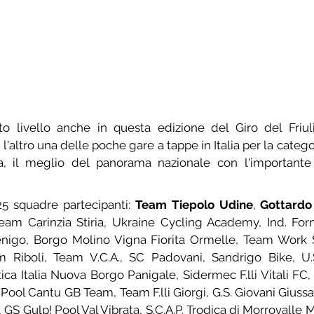
to livello anche in questa edizione del Giro del Friuli
l'altro una delle poche gare a tappe in Italia per la catego
a, il meglio del panorama nazionale con l'importante 
25 squadre partecipanti: 
Team Tiepolo Udine
, 
Gottardo
Team Carinzia Stiria, Ukraine Cycling Academy, Ind. Fo
enigo, Borgo Molino Vigna Fiorita Ormelle, Team Work S
m Riboli, Team V.C.A., SC Padovani, Sandrigo Bike, U.
tica Italia Nuova Borgo Panigale, Sidermec F.lli Vitali FC, A
ol Cantu GB Team, Team F.lli Giorgi, G.S. Giovani Giussane
, GS Gulp! Pool Val Vibrata, S.C.A.P. Trodica di Morrovalle