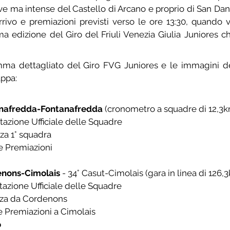
ve ma intense del Castello di Arcano e proprio di San Daniel
rrivo e premiazioni previsti verso le ore 13:30, quando v
ma edizione del Giro del Friuli Venezia Giulia Juniores 
mma dettagliato del Giro FVG Juniores e le immagini del
appa:
nafredda-Fontanafredda
 (cronometro a squadre di 12,3
ntazione Ufficiale delle Squadre
nza 1° squadra
 e Premiazioni
nons-Cimolais
 - 34° Casut-Cimolais (gara in linea di 126,
ntazione Ufficiale delle Squadre
enza da Cordenons
o e Premiazioni a Cimolais
o