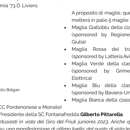
ia ’73 D. Liviero.
A proposito di maglie, que
metterà in palio 5 maglie:
Maglia Gialloblu della cla
(sponsored by Regione 
Giulia)
Maglia Rossa dei trag
(sponsored by Latteria Av
Maglia Verde della clas
(sponsored by Grimel 
Elettrica)
Maglia Blu della class
oto Bolgan
(sponsored by Baviera-Un
Maglia Bianca della classi
CC Pordenonese e Monsile)
 Presidente della SC Fontanafredda 
Gilberto Pittarella
:
tusiasti in vista del Giro del Friuli juniores 2023. Anche 
o su una manifestazione di ottimo livello, dal punto di vista 