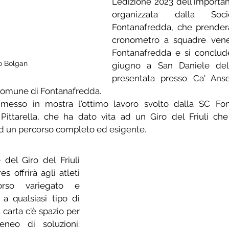
L'edizione 2023 dell'importan
organizzata dalla Socie
Fontanafredda, che prenderà
cronometro a squadre vene
Fontanafredda e si conclud
o Bolgan
giugno a San Daniele del F
presentata presso Ca' Ansel
Comune di Fontanafredda.
esso in mostra l'ottimo lavoro svolto dalla SC Fon
Pittarella, che ha dato vita ad un Giro del Friuli che
ad un percorso completo ed esigente.
del Giro del Friuli 
s offrirà agli atleti 
rso variegato e 
a qualsiasi tipo di 
a carta c'è spazio per 
neo di soluzioni: 