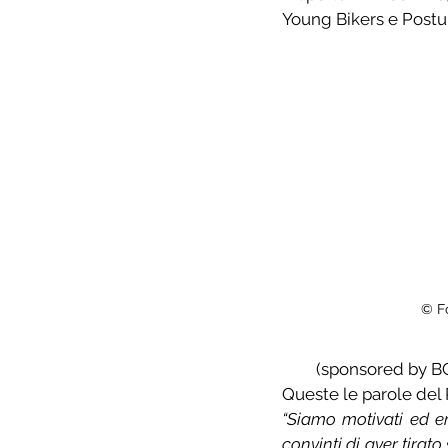
Young Bikers e Postum
© F
(sponsored by B
Queste le parole del
“Siamo motivati ed en
convinti di aver tirat