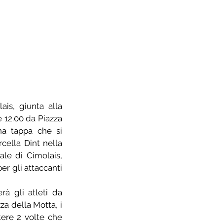
is, giunta alla 
 12.00 da Piazza 
na tappa che si 
cella Dint nella 
le di Cimolais, 
r gli attaccanti 
©
foto di
à gli atleti da 
a della Motta, i 
ere 2 volte che 