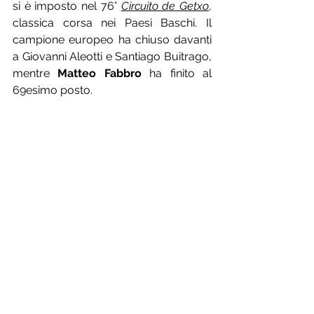
si è imposto nel 76° 
Circuito de Getxo
, 
classica corsa nei Paesi Baschi. Il 
campione europeo ha chiuso davanti 
a Giovanni Aleotti e Santiago Buitrago, 
mentre 
Matteo Fabbro
 ha finito al 
69esimo posto.
A Faè di Oderzo, in provincia di 
Treviso, è un trionfo per la Borgo 
Molino Rinascita Ormelle. La squadra 
veneta, infatti, è riuscita a piazzare 5 
atleti ai primi 5 posti del 
48° Giro del 