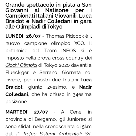
Grande spettacolo in pista a San 
Giovanni al Natisone per i 
Campionati Italiani Giovanili. Luca 
Braidot e Nadir Colledani in gara 
alle Olimpiadi di Tokyo
LUNEDI' 26/07
 - Thomas Pidcock è il 
nuovo campione olimpico XCO. Il 
britannico del Team INEOS si è 
imposto nella prova cross country dei 
Giochi Olimpici
 di Tokyo 2020 davanti a 
Flueckiger e Serrano. Giornata no, 
invece, per i nostri due friulani 
Luca 
Braidot
, giunto 25esimo, e 
Nadir 
Colledani
, che ha chiuso in 34esima 
posizione.
MARTEDI' 27/07
 - A Cene, in 
provincia di Bergamo, gli Juniores si 
sono sfidati nella cronoscalata di 5km 
del 
1° Trofeo Sistemi Ambientali Srl
, 