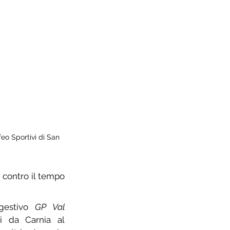
eo Sportivi di San 
 contro il tempo 
gestivo 
GP Val 
si da Carnia al 