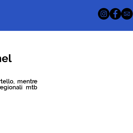
nel
ello, mentre 
egionali mtb 