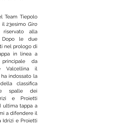
el Team Tiepolo 
 il 23esimo 
Giro 
 riservato alla 
. Dopo le due 
i nel prologo di 
ppa in linea a 
principale da 
Valcellina il 
 ha indossato la 
lla classifica 
le spalle dei 
zi e Proietti 
 ultima tappa a 
i a difendere il 
drizi e Proietti 