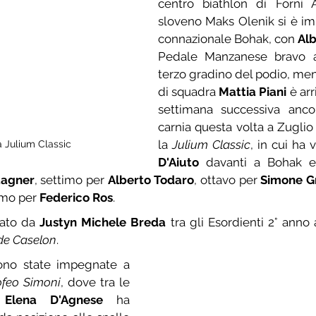
centro biathlon di Forni A
sloveno Maks Olenik si è imp
connazionale Bohak, con 
Al
Pedale Manzanese bravo a 
terzo gradino del podio, men
di squadra 
Mattia Piani
 è ar
settimana successiva anco
carnia questa volta a Zuglio 
la 
Julium Classic
, in cui ha 
a Julium Classic
D'Aiuto
 davanti a Bohak e 
tagner
, settimo per 
Alberto Todaro
, ottavo per 
Simone G
mo per 
Federico Ros
.
ato da 
Justyn Michele Breda
 tra gli Esordienti 2° anno
 de Caselon
.
ono state impegnate a 
ofeo Simoni
, dove tra le 
 
Elena D'Agnese
 ha 