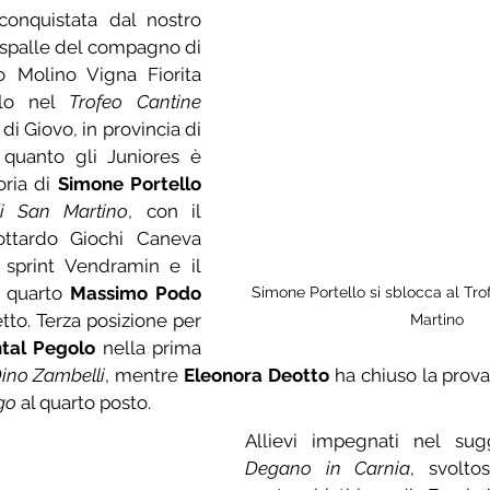
Seconda posizione conquistata dal nostro 
 spalle del compagno di 
 Molino Vigna Fiorita 
lo nel 
Trofeo Cantine 
 di Giovo, in provincia di 
quanto gli Juniores è 
oria di 
Simone Portello
di San Martino
, con il 
ottardo Giochi Caneva 
 sprint Vendramin e il 
quarto 
Massimo Podo
Simone Portello si sblocca al Trof
tto. Terza posizione per 
Martino
tal Pegolo
 nella prima 
Dino Zambelli
, mentre 
Eleonora Deotto
 ha chiuso la prova
go
 al quarto posto. 
Allievi impegnati nel sug
Degano in Carnia
, svolto