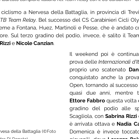
MTB Team Relay
ieme a Fontana, Huez, Martinoli e Pesse, che è andato co
lore. Sul terzo gradino del podio, invece, è salito il T
Rizzi
 e 
Nicole Canzian
.
Il weekend poi è continuat
prova delle 
Internazionali d'I
proprio uno scatenato 
Dan
conquistato anche la prova
Open, tornando al successo
Ettore Fabbro
 questa volta è
gradino del podio alle s
Scagliola, con 
Sabrina Rizzi
 
è arrivata ottava e 
Nadia C
Domenica è invece toccato 
vesa della Battaglia (
©Foto 