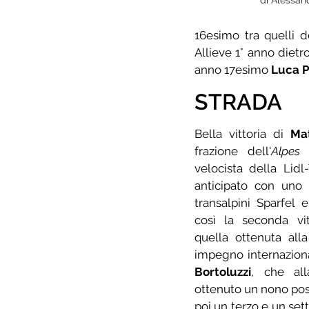
di Alessan
16esimo tra quelli 
Allieve 1° anno dietr
anno 17esimo 
Luca P
STRADA
Bella vittoria di 
Ma
frazione dell'
Alpes 
velocista della Lidl
anticipato con uno 
transalpini Sparfel 
così la seconda vit
quella ottenuta all
impegno internazion
Bortoluzzi
, che al
ottenuto un nono post
poi un terzo e un sett