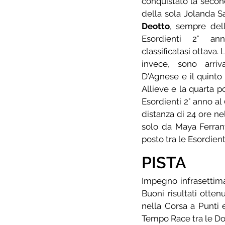
conquistato la second
della sola Jolanda S
Deotto
, sempre dell
Esordienti 2° a
classificatasi ottava.
invece, sono arriv
D'Agnese e il quinto 
Allieve e la quarta po
Esordienti 2° anno al 
distanza di 24 ore nel
solo da Maya Ferrant
posto tra le Esordient
PISTA
Impegno infrasettima
Buoni risultati otten
nella Corsa a Punti 
Tempo Race tra le Do