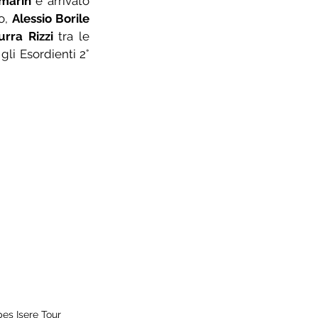
marin
 è arrivato 
o, 
Alessio Borile
urra Rizzi
 tra le 
gli Esordienti 2° 
pes Isere Tour