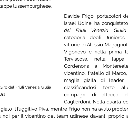
a tappe lussemburghese.
Davide Frigo, portacolori d
Israel Udine, ha conquistato
del Friuli Venezia Giulia
categoria degli Juniores
vittorie di Alessio Magagnott
Vigonovo e nella prima ta
Torviscosa, nella tappa 
Cordenons a Montereale 
vicentino, fratello di Marco,
maglia gialla di leader de
classificandosi terzo al
iro del Friuli Venezia Giulia 
compagni di attacco Idri
Jrs
Gagliardoni. Nella quarta ed
ato il fuggitivo Piva, mentre Frigo non ha avuto problem
ndi per il vicentino del team udinese davanti proprio a I