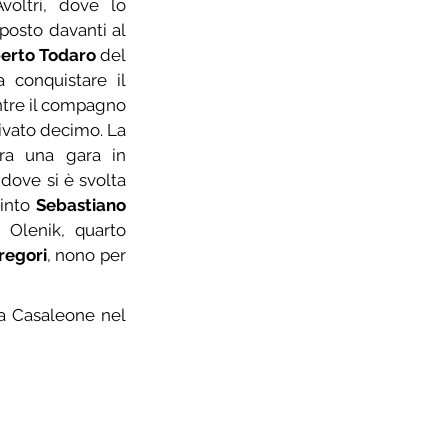
voltri, dove lo 
osto davanti al 
berto Todaro
 del 
conquistare il 
tre il compagno 
rivato decimo. La 
ra una gara in 
dove si è svolta 
vinto 
Sebastiano 
Olenik, quarto 
regori
, nono per 
 a Casaleone nel 