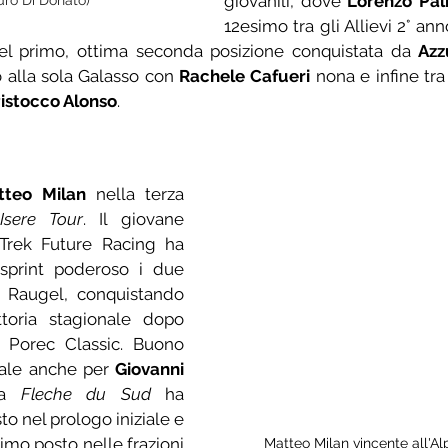
giovanili, dove 
Lorenzo Pal
dro Di Donato)
12esimo tra gli Allievi 2° ann
del primo, ottima seconda posizione conquistata da 
Azz
o alla sola Galasso con 
Rachele Cafueri
 nona e infine tra 
istocco Alonso
.
tteo Milan
 nella terza 
Isere Tour
. Il giovane 
-Trek Future Racing ha 
sprint poderoso i due 
e Raugel, conquistando 
toria stagionale dopo 
a Porec Classic. Buono 
ale anche per 
Giovanni 
la 
Fleche du Sud
 ha 
o nel prologo iniziale e 
imo posto nelle frazioni 
Matteo Milan vincente all'Al