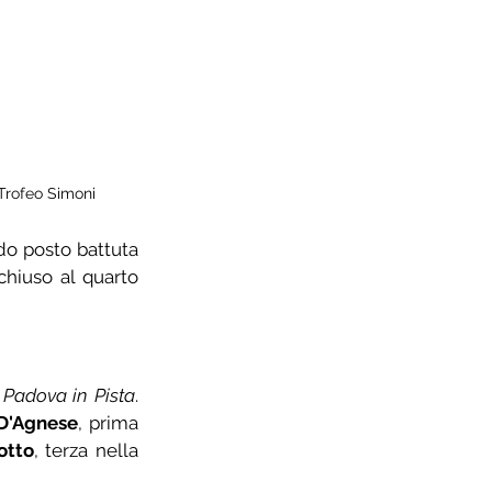
Trofeo Simoni
o posto battuta 
hiuso al quarto 
 Padova in Pista
. 
D'Agnese
, prima 
tto
, terza nella 