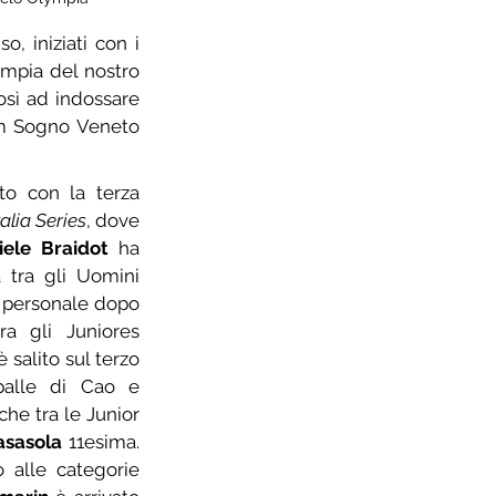
Weekend di grande ciclismo a Nervesa della Battaglia, in provincia di Treviso, iniziati con i 
. Bel successo del CS Carabinieri Cicli Olympia del nostro 
sì ad indossare 
eam Sogno Veneto 
o con la terza 
talia Series
, dove 
iele Braidot
 ha 
 tra gli Uomini 
 personale dopo 
quasi due anni, mentre tra gli Juniores 
 salito sul terzo 
palle di Cao e 
©
foto di
che tra le Junior 
asasola
 11esima. 
alle categorie 