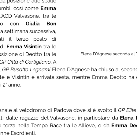
a posizione alle spalle 
ambi, così come 
Emma 
'ACD Valvasone, tra le 
nno con 
Giulia Bon
 La settimana successiva, 
ati il terzo posto di 
di 
Emma Visintin
 tra le 
sizione di Deotto tra le 
Elena D'Agnese seconda al 
GP Città di Cartigliano
. A 
 
GP Busatto Legnami
 Elena D'Agnese ha chiuso al second
e e Visintin è arrivata sesta, mentre Emma Deotto ha c
i 2° anno.
nale al velodromo di Padova dove si è svolto il 
GP Elite
uti dalle ragazze del Valvasone, in particolare da 
Elena 
e terza nella Tempo Race tra le Allieve, e da 
Emma Deo
nne Esordienti.