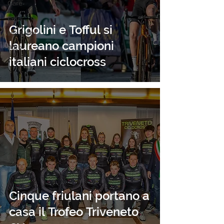
Gare
in
Friuli
Grigolini e Tofful si
Interviste
laureano campioni
Altro
italiani ciclocross
Cinque friulani portano a
casa il Trofeo Triveneto