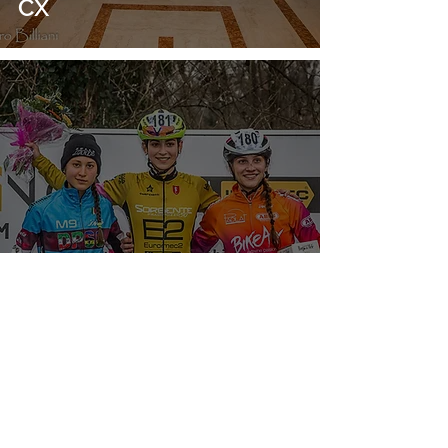
CX
Sette vittorie friulane al
Memorial Tonelli di
Valeriano