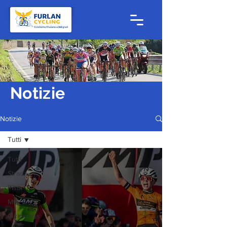
Notizie
Notizie
Tutti
Tutti
Strada
Pista
Mtb
Ciclocross