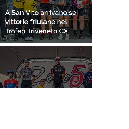
A San Vito arrivano sei
vittorie friulane nel
Trofeo Triveneto CX
Cinque vittorie friulane
nel Trofeo Triveneto CX a
Motta di Livenza