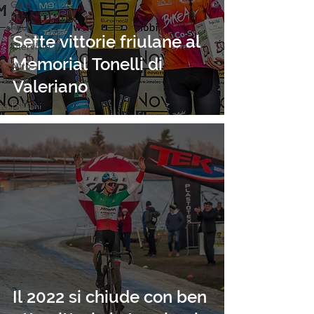
Gare
in
Friuli
Sette vittorie friulane al
Interviste
Memorial Tonelli di
Altro
Valeriano
Il 2022 si chiude con ben