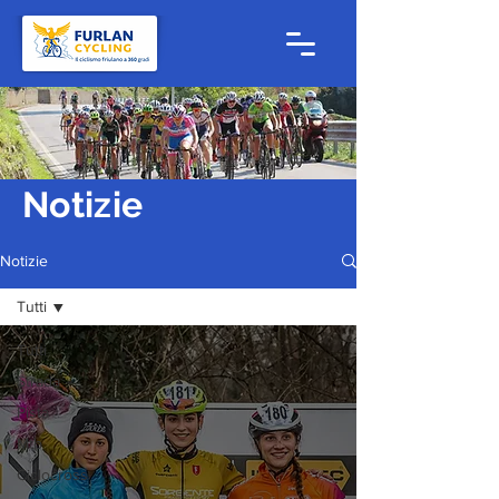
Notizie
Notizie
Tutti
Tutti
Strada
Pista
Mtb
Ciclocross