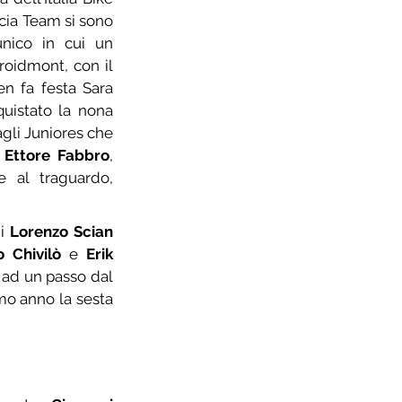
cia Team si sono 
nico in cui un 
oidmont, con il 
n fa festa Sara 
uistato la nona 
agli Juniores che 
 
Ettore Fabbro
, 
 al traguardo, 
i 
Lorenzo Scian
o Chivilò
 e 
Erik 
 ad un passo dal 
mo anno la sesta 
©
foto di