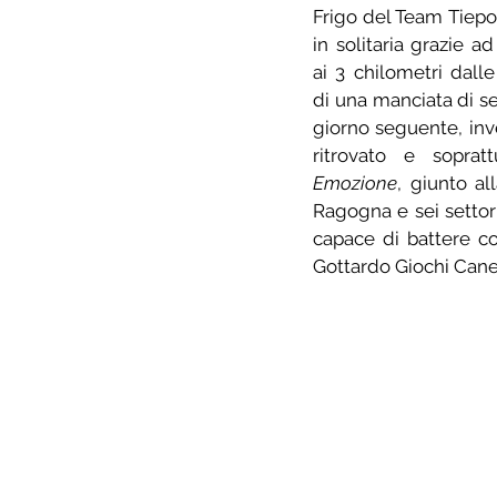
Frigo del Team Tiepol
in solitaria grazie a
ai 3 chilometri dall
di una manciata di seco
giorno seguente, inve
ritrovato e soprat
Emozione
, giunto al
Ragogna e sei settori
capace di battere c
Gottardo Giochi Cane