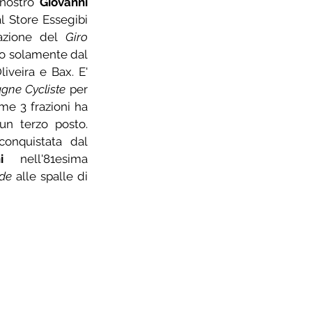
nostro 
Giovanni 
 Store Essegibi 
azione del 
Giro 
o solamente dal 
veira e Bax. E' 
gne Cycliste
 per 
me 3 frazioni ha 
n terzo posto. 
conquistata dal 
i
 nell'81esima 
de
 alle spalle di 