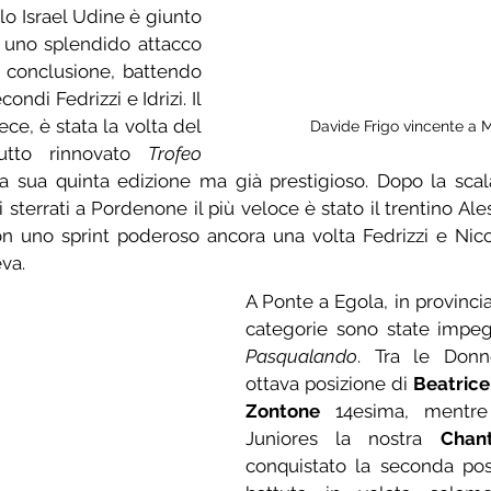
o Israel Udine è giunto 
d uno splendido attacco 
e conclusione, battendo 
ndi Fedrizzi e Idrizi. Il 
ce, è stata la volta del 
Davide Frigo vincente a 
tutto rinnovato 
Trofeo 
la sua quinta edizione ma già prestigioso. Dopo la scal
 sterrati a Pordenone il più veloce è stato il trentino Ale
on uno sprint poderoso ancora una volta Fedrizzi e Nic
va.
A Ponte a Egola, in provincia 
categorie sono state impeg
Pasqualando
. Tra le Don
ottava posizione di 
Beatric
Zontone 
14esima, mentre
Juniores la nostra 
Chan
conquistato la seconda pos