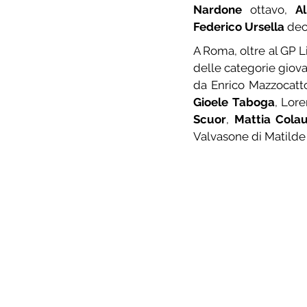
Nardone
 ottavo, 
A
Federico Ursella
 de
A Roma, oltre al GP Li
delle categorie giova
da Enrico Mazzocatto
Gioele Taboga
, Lor
Scuor
, 
Mattia Colau
Valvasone di Matilde 