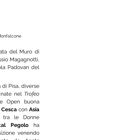
Monfalcone
ata del Muro di 
ssio Magagnotti, 
ola Padovan del 
di Pisa, diverse 
nate nel 
Trofeo 
ne Open buona 
e Cesca
 con 
Asia 
 tra le Donne 
tal Pegolo
 ha 
izione venendo 