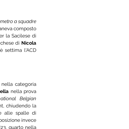
Campionati Italiani Cronometro a squadre 
 Caneva composto 
, 12esimo posto per la Sacilese di 
nchese di 
Nicola 
è settima l'ACD 
nella categoria 
ella
 nella prova 
national Belgian 
nt, chiudendo la 
 alle spalle di 
posizione invece 
23, quarto nella 