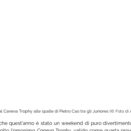
 Caneva Trophy alle spalle di Pietro Cao tra gli Juniores (
© Foto di A
che quest'anno è stato un weekend di puro divertimento
volto l'omonimo 
Caneva Trophy
, valido come quarta prova 