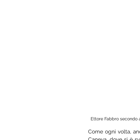
Ettore Fabbro secondo al
Come ogni volta, an
Caneva, dove si è s