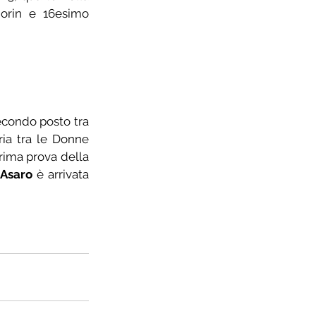
orin e 16esimo 
secondo posto tra 
ria tra le Donne 
Allieve. Impegno anche a Palazzuolo sul Senio, in provincia di Firenze, per la prima prova della 
 Asaro
 è arrivata 