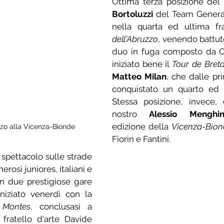
Ottima terza posizione del 
Bortoluzzi
 del Team General
nella quarta ed ultima fr
dell'Abruzzo
, venendo battut
duo in fuga composto da Oli
iniziato bene il 
Tour de Breta
Matteo Milan
, che dalle pri
conquistato un quarto ed u
Stessa posizione, invece, 
nostro 
Alessio Menghin
edizione della 
Vicenza-Bion
rzo alla Vicenza-Bionde
Fiorin e Fantini.
spettacolo sulle strade 
erosi juniores, italiani e 
in due prestigiose gare 
iniziato venerdì con la 
 Montes
, conclusasi a 
fratello d'arte Davide 