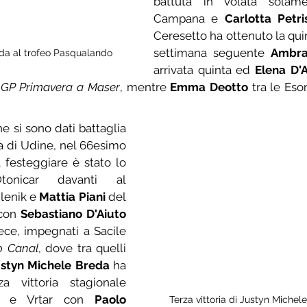
battuta in volata solam
Campana e 
Carlotta Petri
Ceresetto ha ottenuto la quin
settimana seguente 
Ambra
da al trofeo Pasqualando
arrivata quinta ed 
Elena D'
 
GP Primavera a Maser
, mentre 
Emma Deotto
 tra le Eso
e si sono dati battaglia 
a Variano, in provincia di Udine, nel 66esimo 
 festeggiare è stato lo 
onicar davanti al 
enik e 
Mattia Piani
 del 
con 
Sebastiano D'Aiuto
ece, impegnati a Sacile 
o Canal
, dove tra quelli 
styn Michele Breda
 ha 
a vittoria stagionale 
ni e Vrtar con 
Paolo 
Terza vittoria di Justyn Michel