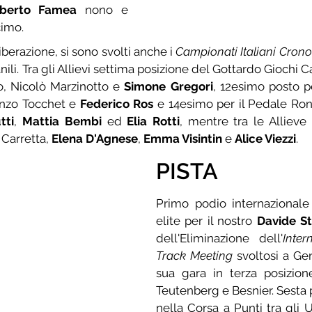
lberto Famea
 nono e 
cimo.
berazione, si sono svolti anche i 
nili. Tra gli Allievi settima posizione del Gottardo Giochi
, Nicolò Marzinotto e 
Simone Gregori
enzo Tocchet e 
Federico Ros
 e 14esimo per il Pedale Ro
tti
, 
Mattia Bembi
 ed 
Elia Rotti
, mentre tra le Allieve 
Carretta, 
Elena D'Agnese
, 
Emma Visintin
 e 
Alice Viezzi
.
PISTA
Primo podio internazionale 
elite per il nostro 
Davide St
dell'Eliminazione dell'
Inter
Track Meeting
 svoltosi a Ge
sua gara in terza posizione
Teutenberg e Besnier. Sesta 
nella Corsa a Punti tra gli U