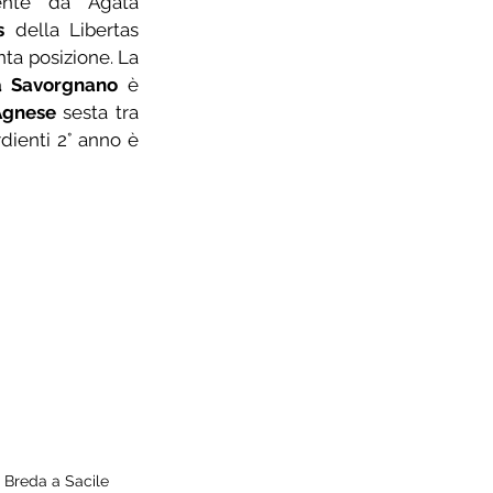
ente da Agata 
s 
della Libertas 
ta posizione. La 
 Savorgnano
 è 
Agnese
 sesta tra 
rdienti 2° anno è 
e Breda a Sacile 