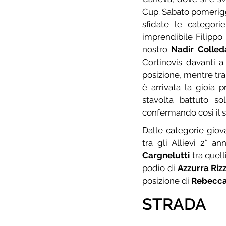
Cup. Sabato pomeriggi
sfidate le categori
imprendibile Filippo
nostro 
Nadir Colled
Cortinovis davanti 
posizione, mentre tra
è arrivata la gioia p
stavolta battuto so
confermando così il s
Dalle categorie giov
tra gli Allievi 2° a
Cargnelutti 
tra quell
podio di 
Azzurra Rizz
posizione di 
Rebecca 
STRADA