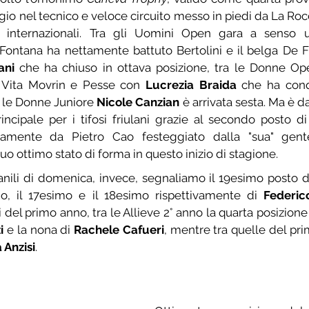
o nel tecnico e veloce circuito messo in piedi da La Roc
e internazionali. Tra gli Uomini Open gara a senso u
 Fontana ha nettamente battuto Bertolini e il belga De Fr
ani
 che ha chiuso in ottava posizione, tra le Donne Ope
a Vita Movrin e Pesse con 
Lucrezia Braida
 che ha conq
 le Donne Juniore 
Nicole Canzian
 è arrivata sesta. Ma è d
rincipale per i tifosi friulani grazie al secondo posto di
lamente da Pietro Cao festeggiato dalla "sua" gente
uo ottimo stato di forma in questo inizio di stagione.
anili di domenica, invece, segnaliamo il 19esimo posto d
nno, il 17esimo e il 18esimo rispettivamente di 
Federic
i del primo anno, tra le Allieve 2° anno la quarta posizione
i
 e la nona di 
Rachele Cafueri
, mentre tra quelle del pri
Anzisi
.