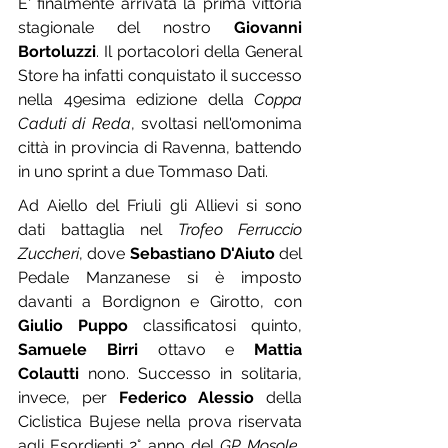
E' finalmente arrivata la prima vittoria 
stagionale del nostro 
Giovanni 
Bortoluzzi
. Il portacolori della General 
Store ha infatti conquistato il successo 
nella 49esima edizione della 
Coppa 
Caduti di Reda
, svoltasi nell'omonima 
città in provincia di Ravenna, battendo 
in uno sprint a due Tommaso Dati.
Ad Aiello del Friuli gli Allievi si sono 
dati battaglia nel 
Trofeo Ferruccio 
Zuccheri
, dove 
Sebastiano D'Aiuto
 del 
Pedale Manzanese si è imposto 
davanti a Bordignon e Girotto, con 
Giulio Puppo
 classificatosi quinto, 
Samuele Birri
 ottavo e 
Mattia 
Colautti
 nono. Successo in solitaria, 
invece, per 
Federico Alessio
 della 
Ciclistica Bujese nella prova riservata 
agli Esordienti 2° anno del 
GP Mosole
, 