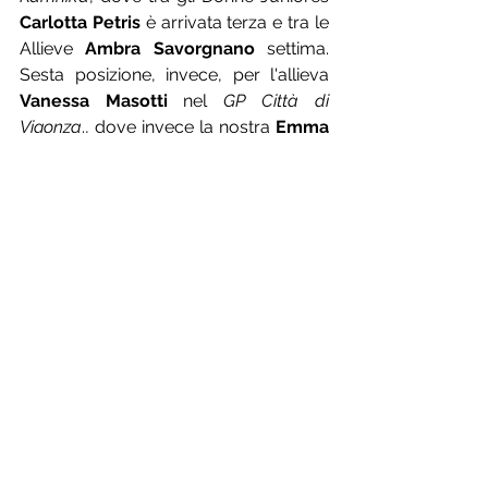
Carlotta Petris
 è arrivata terza e tra le 
Allieve 
Ambra Savorgnano
 settima. 
Sesta posizione, invece, per l'allieva 
Vanessa Masotti
 nel 
GP Città di 
Vigonza
., dove invece la nostra 
Emma 
Deotto
 tra le Donne Esordienti del 
secondo anno ha concluso al 
secondo posto vincendo la volata del 
gruppo con 
Giulia Bon
 ottava.
MTB
Buon inizio di 
Coppa del Mondo MTB
per il nostro 
Luca Braidot
 ad Araxa, in 
Brasile, dove è arrivato 17esimo nella 
prova XCO, mentre nello Short Track 
ha conquistato la settima posizione.
Mtb
Strada