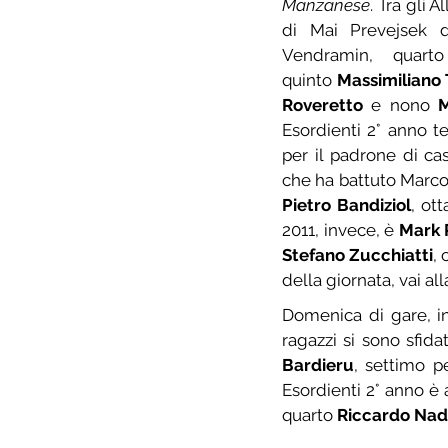
Manzanese
. Tra gli 
di Mai Prevejsek d
Vendramin, quart
quinto 
Massimiliano 
Roveretto
 e nono 
Esordienti 2° anno ter
per il padrone di ca
che ha battuto Marco
Pietro Bandiziol
, ot
2011, invece, è 
Mark 
Stefano Zucchiatti
, 
della giornata, vai al
Domenica di gare, in
ragazzi si sono sfidat
Bardieru
, settimo p
Esordienti 2° anno è ar
quarto 
Riccardo Nad