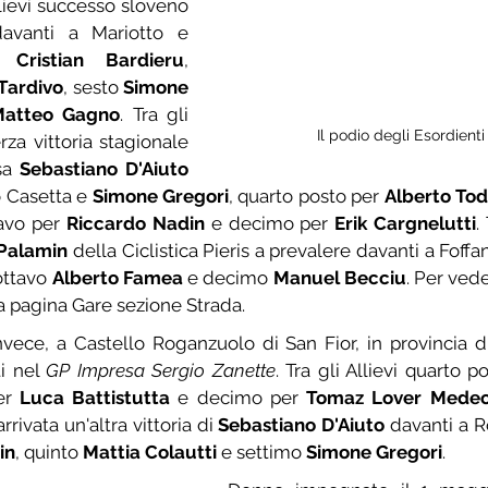
Allievi successo sloveno 
avanti a Mariotto e 
o 
Cristian Bardieru
, 
Tardivo
, sesto 
Simone 
Matteo Gagno
. Tra gli 
Il podio degli Esordienti
za vittoria stagionale 
sa 
Sebastiano D'Aiuto
 Casetta e 
Simone Gregori
, quarto posto per 
Alberto To
tavo per 
Riccardo Nadin 
e decimo per 
Erik Cargnelutti
.
Palamin
ottavo 
Alberto Famea
 e decimo 
Manuel Becciu
. Per veder
la pagina Gare sezione Strada.
vece, a Castello Roganzuolo di San Fior, in provincia di 
i nel 
GP Impresa Sergio Zanette
. Tra gli Allievi quarto p
er 
Luca Battistutta
 e decimo per 
Tomaz Lover Medeo
rivata un'altra vittoria di 
Sebastiano D'Aiuto
 davanti a 
in
, quinto 
Mattia Colautti
 e settimo 
Simone Gregori
.