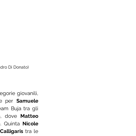
ndro Di Donato)
gorie giovanili, 
ne per 
Samuele 
am Buja tra gli 
o, dove 
Matteo 
. Quinta 
Nicole 
Calligaris
 tra le 