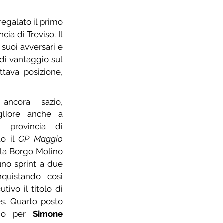
regalato il primo 
ncia di Treviso. Il 
suoi avversari e 
di vantaggio sul 
tava posizione, 
ncora sazio, 
liore anche a 
 provincia di 
o il 
GP Maggio 
ella Borgo Molino 
uno sprint a due 
©
foto di
quistando così 
ivo il titolo di 
s. Quarto posto 
o per 
Simone 