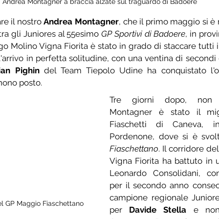
Andrea Montagner a braccia alzate sul traguardo di Badoere
re il nostro 
Andrea Montagner
, che il primo maggio si è 
ra gli Juniores al 55esimo 
GP Sportivi di Badoere
, in provi
o Molino Vigna Fiorita è stato in grado di staccare tutti i 
l'arrivo in perfetta solitudine, con una ventina di secondi 
ian Pighin
 del Team Tiepolo Udine ha conquistato l'ot
nono posto.
Tre giorni dopo, non a
Montagner è stato il mig
Fiaschetti di Caneva, in
Pordenone, dove si è svolt
Fiaschettano
. Il corridore d
Vigna Fiorita ha battuto in 
Leonardo Consolidani, con
per il secondo anno consecut
campione regionale Juniore
el GP Maggio Fiaschettano
per 
Davide Stella
 e non