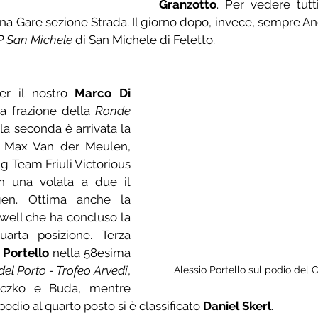
Granzotto
. Per vedere tutti 
gina Gare sezione Strada. Il giorno dopo, invece, sempre 
 San Michele
 di San Michele di Feletto.
er il nostro 
Marco Di 
a frazione della 
Ronde 
la seconda è arrivata la 
di Max Van der Meulen, 
g Team Friuli Victorious 
n una volata a due il 
en. Ottima anche la 
well che ha concluso la 
arta posizione. Terza 
 Portello
 nella 58esima 
del Porto - Trofeo Arvedi
, 
Alessio Portello sul podio del C
eczko e Buda, mentre 
podio al quarto posto si è classificato 
Daniel Skerl
.