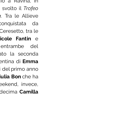
o a Ravina, in 
svolto il 
Trofeo 
a
. Tra le Allieve 
buona quarta posizione conquistata da 
Ceresetto, tra le 
icole Fantin
 e 
entrambe del 
ato la seconda 
entina di 
Emma 
i del primo anno 
iulia Bon
 che ha 
ekend, invece, 
e decima 
Camilla 