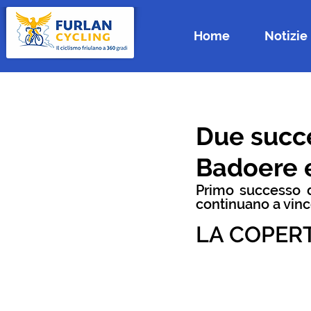
Home
Notizie
Due succ
Badoere e
Primo successo d
continuano a vinc
LA COPER