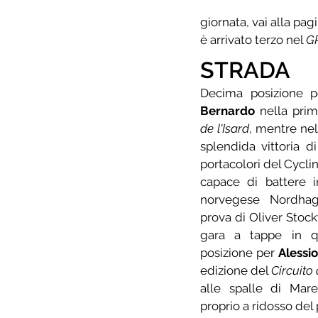
giornata, vai alla pa
è arrivato terzo nel 
GP
STRADA
Decima posizione p
Bernardo
 nella prim
de l'Isard
, mentre nel
splendida vittoria 
portacolori del Cyclin
capace di battere i
norvegese Nordhag
prova di Oliver Stock
gara a tappe in qu
posizione per 
Alessio
edizione del 
Circuito 
alle spalle di Mar
proprio a ridosso del 