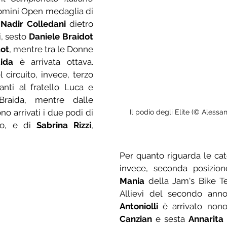
Uomini Open medaglia di 
 
Nadir Colledani
 dietro 
, sesto 
Daniele Braidot
dot
, mentre tra le Donne 
ida
 è arrivata ottava. 
 circuito, invece, terzo 
nti al fratello Luca e 
raida, mentre dalle 
categorie Juniores sono arrivati i due podi di 
Il podio degli Elite (© Alessa
zo, e di 
Sabrina Rizzi
, 
Per quanto riguarda le cate
invece, seconda posizio
Mania
 della Jam's Bike Te
Allievi del secondo ann
Antoniolli
 è arrivato nono
Canzian
 e sesta 
Annarita 