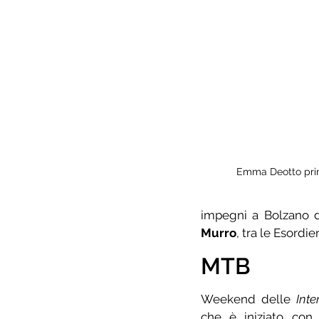
Emma Deotto pri
impegni a Bolzano d
Murro
, tra le Esordie
MTB
Weekend delle 
Inte
che è iniziato con 