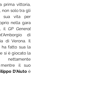
 prima vittoria, 
non solo tra gli 
Under 23, ma della sua vita per 
oprio nella gara 
 il 
GP General 
'Amborgio di 
ia di Verona. Il 
 ha fatto sua la 
 si è giocato la 
o nettamente 
 mentre il suo 
ilippo D'Aiuto
 è 