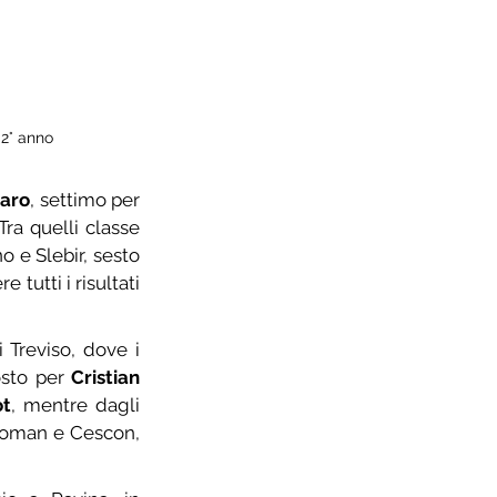
 2° anno
daro
, settimo per 
 Tra quelli classe 
 della Ciclistica Pieris a prevalere davanti a Foffano e Slebir, sesto 
e tutti i risultati 
Treviso, dove i 
osto per 
Cristian 
t
, mentre dagli 
Roman e Cescon, 