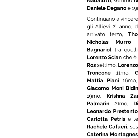
Nadalutti
, settimo 
A
Daniele Degano
 e 1
Continuano a vincere
gli Allievi 2° anno, 
arrivato terzo, 
Tho
Nicholas Murro
 
Bagnariol
Lorenzo Scian
 che è 
Ros
 settimo, 
Lorenzo
Troncone
 11mo, 
Mattia Piani
 16mo,
Giacomo Moni Bidi
19mo, 
Krishna Zan
Palmarin
 21mo, 
D
Leonardo Prestento
Carlotta Petris
 e te
Rachele Cafueri
, ses
Caterina Montagnes