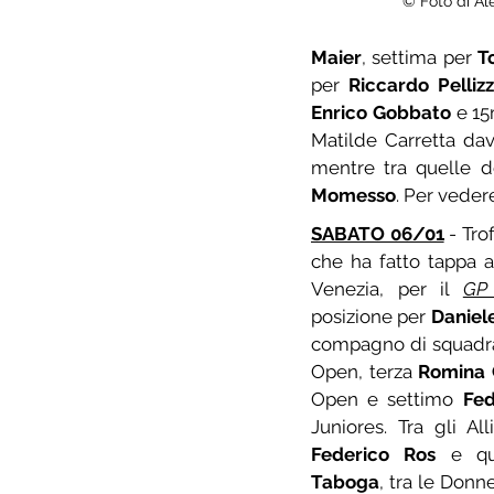
© Foto di Ale
Maier
, settima per 
T
per 
Riccardo Pelliz
Enrico Gobbato
 e 1
Matilde Carretta dav
mentre tra quelle 
Momesso
. Per vedere
SABATO 06/01
 - Tro
che ha fatto tappa a 
Venezia, per il 
GP 
posizione per 
Daniel
compagno di squadra 
Open, terza 
Romina 
Open e settimo 
Fed
Federico Ros
 e qu
Taboga
, tra le Donne