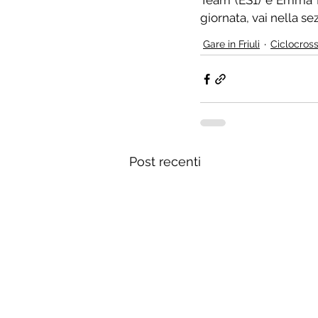
Team (ES1) e Emma Deo
giornata, vai nella se
Gare in Friuli
Ciclocros
Post recenti