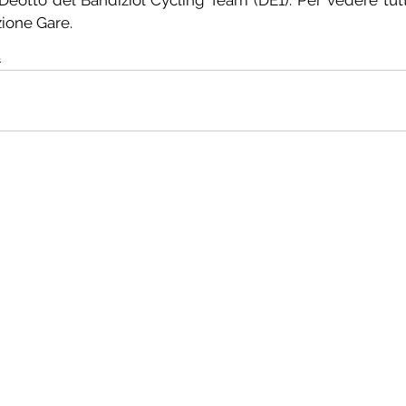
tto del Bandiziol Cycling Team (DE1). Per vedere tutti i
zione Gare.
s