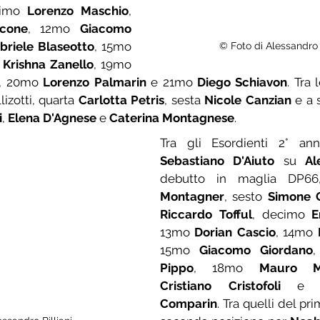
cimo 
Lorenzo Maschio
, 
ncone
, 12mo 
Giacomo 
briele Blaseotto
, 15mo 
© Foto di Alessandro B
 
Krishna Zanello
, 19mo 
, 20mo 
Lorenzo Palmarin
 e 21mo 
Diego Schiavon
. Tra 
lizotti, quarta 
Carlotta Petris
, sesta 
Nicole Canzian
 e a 
i
, 
Elena D'Agnese
 e 
Caterina Montagnese
.
Sebastiano D'Aiuto
 su 
Al
debutto in maglia DP66
Montagner
, sesto 
Simone G
Riccardo Tofful
, decimo 
E
13mo 
Dorian Cascio
, 14mo 
15mo 
Giacomo Giordano
,
Pippo
, 18mo 
Mauro M
Cristiano Cristofoli
 e 
Comparin
. Tra quelli del pr