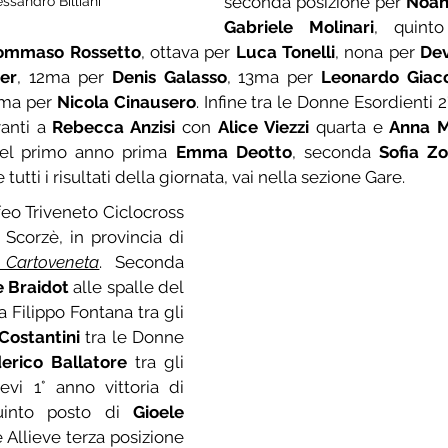
seconda posizione per 
Noah
ssandro Billiani
Gabriele Molinari
, quint
ommaso Rossetto
, ottava per 
Luca Tonelli
, nona per 
Dev
zer
, 12ma per 
Denis Galasso
, 13ma per 
Leonardo Giac
5ma per 
Nicola Cinausero
. Infine tra le Donne Esordienti 2°
anti a 
Rebecca Anzisi
 con 
Alice Viezzi
 quarta e 
Anna 
del primo anno prima 
Emma Deotto
, seconda 
Sofia Zo
 tutti i risultati della giornata, vai nella sezione Gare.
feo Triveneto Ciclocross 
Scorzè, in provincia di 
Cartoveneta
. Seconda 
e Braidot
 alle spalle del 
Filippo Fontana tra gli 
Costantini
 tra le Donne 
erico Ballatore
 tra gli 
Juniores. Tra gli Allievi 1° anno vittoria di 
into posto di 
Gioele 
 Allieve terza posizione 