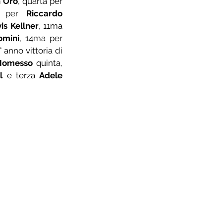
 Oro
, quarta per 
o per 
Riccardo 
is Kellner
, 11ma 
omini
, 14ma per 
 anno vittoria di 
Momesso
 quinta, 
l
 e terza 
Adele 