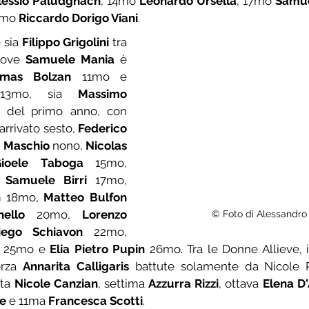
lessio Paludgnach
, 14mo 
Leonardo Ursella
, 17mo 
Samu
9mo 
Riccardo Dorigo Viani
.
 sia 
Filippo Grigolini
 tra 
dove 
Samuele Mania
 è 
mas Bolzan
 11mo e 
13mo, sia 
Massimo 
 tra quelli del primo anno, con 
arrivato sesto, 
Federico 
 Maschio 
nono, 
Nicolas 
Gioele Taboga
 15mo, 
 
Samuele Birri
 17mo, 
n
 18mo, 
Matteo Bulfon
ello
 20mo, 
Lorenzo 
© Foto di Alessandro B
iego Schiavon
 22mo, 
 25mo e 
Elia Pietro Pupin
rza 
Annarita Calligaris
ta 
Nicole Canzian
, settima 
Azzurra Rizzi
, ottava 
Elena D
e
 e 11ma 
Francesca Scotti
.