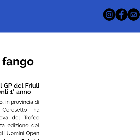
l fango
GP del Friuli 
nti 1° anno
o, in provincia di 
Ceresetto ha 
ova del Trofeo 
Triveneto Ciclocross, la terza edizione del 
 gli Uomini Open 