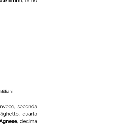
ele Emmi
, 18mo 
illiani
 26mo. Tra le Donne Allieve, invece, seconda 
 battute solamente da Nicole Righetto, quarta 
'Agnese
, decima 