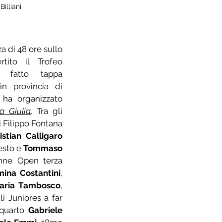
illiani
za di 48 ore sullo 
tito il Trofeo 
 fatto tappa 
n provincia di 
ha organizzato 
a Giulia
. Tra gli 
 Filippo Fontana 
istian Calligaro
esto e 
Tommaso 
 settimo, tra le Donne Open terza 
ina Costantini
, 
laria Tambosco
, 
gli Juniores a far 
quarto 
Gabriele 