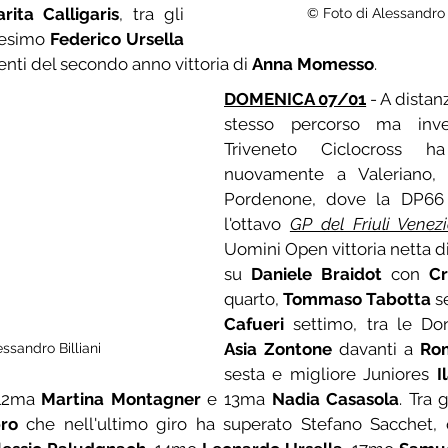
rita Calligaris
, tra gli 
© Foto di Alessandro B
0esimo 
Federico Ursella
enti del secondo anno vittoria di 
Anna Momesso
.
DOMENICA 07/01
 - A distan
stesso percorso ma inver
Triveneto Ciclocross ha
nuovamente a Valeriano, i
Pordenone, dove la DP66 
l'ottavo 
GP del Friuli Venezi
Uomini Open vittoria netta di
su 
Daniele Braidot
 con 
Cr
quarto, 
Tommaso Tabotta
 s
Cafueri
Asia Zontone
 davanti a 
Rom
ssandro Billiani
sesta e migliore Juniores 
I
12ma 
Martina Montagner
 e 13ma 
Nadia Casasola
. Tra 
ro
 che nell'ultimo giro ha superato Stefano Sacchet, 