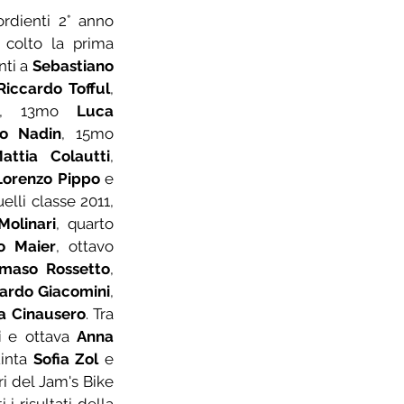
rdienti 2° anno 
colto la prima 
ti a 
Sebastiano 
Riccardo Tofful
, 
, 13mo 
Luca 
do Nadin
, 15mo 
attia Colautti
, 
Lorenzo Pippo
 e 
uelli classe 2011, 
Molinari
, quarto 
o Maier
, ottavo 
maso Rossetto
, 
ardo Giacomini
, 
a Cinausero
. Tra 
i
 e ottava 
Anna 
uinta 
Sofia Zol
 e 
i del Jam's Bike 