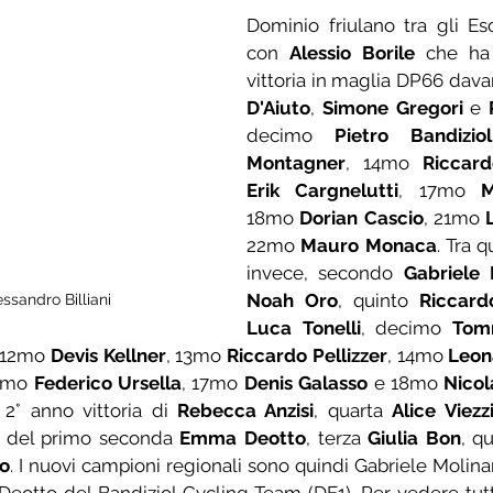
Dominio friulano tra gli Eso
con 
Alessio Borile
 che ha 
vittoria in maglia DP66 davan
D'Aiuto
, 
Simone Gregori
 e 
decimo 
Pietro Bandiziol
Montagner
, 14mo 
Riccar
Erik Cargnelutti
, 17mo 
M
18mo 
Dorian Cascio
, 21mo 
22mo 
Mauro Monaca
. Tra q
invece, secondo 
Gabriele 
Noah Oro
, quinto 
Riccard
ssandro Billiani
Luca Tonelli
, decimo 
Tom
 12mo 
Devis Kellner
, 13mo 
Riccardo Pellizzer
, 14mo 
Leon
6mo 
Federico Ursella
, 17mo 
Denis Galasso
 e 18mo 
Nicol
2° anno vittoria di 
Rebecca Anzisi
, quarta 
Alice Viezz
le del primo seconda 
Emma Deotto
, terza 
Giulia Bon
, q
o
. I nuovi campioni regionali sono quindi Gabriele Molinar