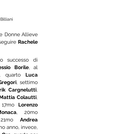
illiani
le Donne Allieve 
seguire 
Rachele 
Tra gli Esordienti 2° anno successo di 
essio Borile
, al 
, quarto 
Luca 
regori
, settimo 
rik Cargnelutti
, 
Mattia Colautti
, 
 17mo 
Lorenzo 
©
foto di
onaca
, 20mo 
21mo 
Andrea 
imo anno, invece, 