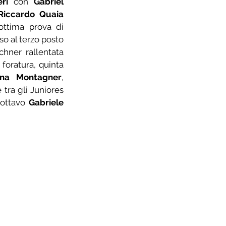
ri
 con 
Gabriel 
Riccardo Quaia
nono, tra le Donne Open ottima prova di 
so al terzo posto 
hner rallentata 
nel finale solamente da una foratura, quinta 
ina Montagner
, 
tra gli Juniores 
 ottavo 
Gabriele 