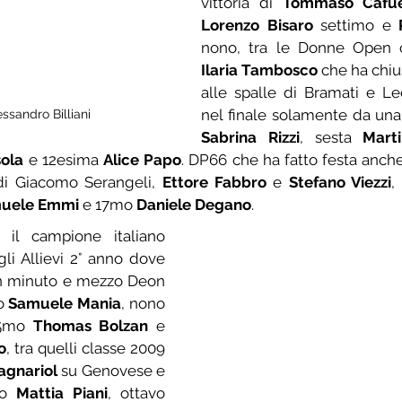
vittoria di 
Tommaso Cafue
Lorenzo Bisaro
 settimo e 
Ilaria Tambosco
 che ha chiu
alle spalle di Bramati e Lec
ssandro Billiani
Sabrina Rizzi
, sesta 
Mart
ola
 e 12esima 
Alice Papo
. DP66 che ha fatto festa anche 
 di Giacomo Serangeli, 
Ettore Fabbro
 e 
Stefano Viezzi
,
uele Emmi
 e 17mo 
Daniele Degano
.
Continua a vincere il campione italiano 
gli Allievi 2° anno dove 
un minuto e mezzo Deon 
o 
Samuele Mania
, nono 
15mo 
Thomas Bolzan
 e 
o
, tra quelli classe 2009 
agnariol
 su Genovese e 
to 
Mattia Piani
, ottavo 