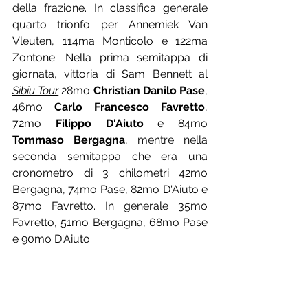
della frazione. In classifica generale 
quarto trionfo per Annemiek Van 
Vleuten, 114ma Monticolo e 122ma 
Zontone. Nella prima semitappa di 
giornata, vittoria di Sam Bennett al 
Sibiu Tour
 28mo 
Christian Danilo Pase
, 
46mo 
Carlo Francesco Favretto
, 
72mo 
Filippo D'Aiuto
 e 84mo 
Tommaso Bergagna
, mentre nella 
seconda semitappa che era una 
cronometro di 3 chilometri 42mo 
Bergagna, 74mo Pase, 82mo D'Aiuto e 
87mo Favretto. In generale 35mo 
Favretto, 51mo Bergagna, 68mo Pase 
e 90mo D'Aiuto.