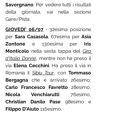
Savorgnano
. Per vedere tutti i risultati 
della giornata, vai nella sezione 
Gare/Pista.
GIOVEDI' 06/07
 - 32esima posizione 
per 
Sara Casasola
, 67esima per 
Asia 
Zontone
 e 130esima per 
Iris 
Monticolo
 nella sesta tappa del 
Giro 
d'Italia Donne
, mentre non ha preso il 
via 
Elena Cecchini
. Ha preso il via in 
Romania il 
Sibiu Tour
, con 
Tommaso 
Bergagna
 che è arrivato 26esimo, 
Carlo Francesco Favretto
 28esimo, 
Nicola Venchiarutti
 76esimo, 
Christian Danilo Pase
 98esimo e 
Filippo D'Aiuto
 116esimo.