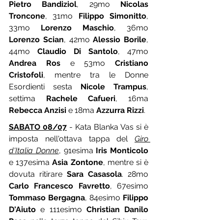
Pietro Bandiziol
, 29mo 
Nicolas 
Troncone
, 31mo 
Filippo Simonitto
, 
33mo 
Lorenzo Maschio
, 36mo 
Lorenzo Scian
, 42mo 
Alessio Borile
, 
44mo 
Claudio Di Santolo
, 47mo 
Andrea Ros 
e 53mo 
Cristiano 
Cristofoli
, mentre tra le Donne 
Esordienti sesta 
Nicole Trampus
, 
settima 
Rachele Cafueri
, 16ma 
Rebecca Anzisi
 e 18ma 
Azzurra Rizzi
.
SABATO 08/07
 - Kata Blanka Vas si è 
imposta nell'ottava tappa del 
Giro 
d'Italia Donne
, 91esima 
Iris Monticolo
e 137esima 
Asia Zontone
, mentre si è 
dovuta ritirare 
Sara Casasola
. 28mo 
Carlo Francesco Favretto
, 67esimo 
Tommaso Bergagna
, 84esimo 
Filippo 
D'Aiuto
 e 111esimo 
Christian Danilo 