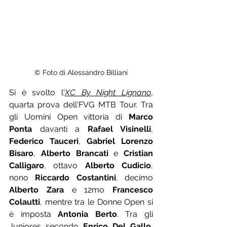
© Foto di Alessandro Billiani
Si è svolto l'
XC By Night Lignano
, 
quarta prova dell'FVG MTB Tour. Tra 
gli Uomini Open vittoria di 
Marco 
Ponta
 davanti a 
Rafael Visinelli
, 
Federico Tauceri
, 
Gabriel Lorenzo 
Bisaro
, 
Alberto Brancati
 e 
Cristian 
Calligaro
, ottavo 
Alberto Cudicio
, 
nono 
Riccardo Costantini
, decimo 
Alberto Zara
 e 12mo 
Francesco 
Colautti
, mentre tra le Donne Open si 
è imposta 
Antonia Berto
. Tra gli 
Juniores secondo 
Enrico Del Gallo
, 