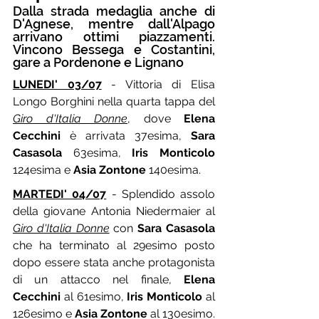
Dalla strada medaglia anche di 
D'Agnese, mentre dall'Alpago 
arrivano ottimi piazzamenti. 
Vincono Bessega e Costantini, 
gare a Pordenone e Lignano
LUNEDI' 03/07
- Vittoria di Elisa 
Longo Borghini nella quarta tappa del 
Giro d'Italia Donne
, dove 
Elena 
Cecchini
 è arrivata 37esima, 
Sara 
Casasola
 63esima, 
Iris Monticolo
124esima e 
Asia Zontone
 140esima.
MARTEDI' 04/07
 - Splendido assolo 
della giovane Antonia Niedermaier al 
Giro d'Italia Donne
 con 
Sara Casasola
che ha terminato al 29esimo posto 
dopo essere stata anche protagonista 
di un attacco nel finale, 
Elena 
Cecchini
 al 61esimo, 
Iris Monticolo
 al 
126esimo e 
Asia Zontone
 al 130esimo. 