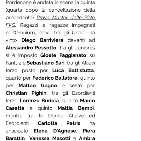
Pordenone è andata in scena la quinta 
(quarta dopo la cancellazione della 
precedente) 
Prova Master delle Piste 
FVG
. Ragazzi e ragazze impegnati 
nell'Omnium, dove tra gli Under ha 
vinto 
Diego Barriviera
 davanti ad 
Alessandro Pessotto
, tra gli Juniores 
si è imposto 
Gioele Faggianato
 su 
Fantuz e 
Sebastiano Sari
, tra gli Allievi 
terzo posto per 
Luca Battistutta
, 
quarto per 
Federico Ballatore
, quinto 
per 
Matteo Gagno
 e sesto per 
Christian Pighin
, tra gli Esordienti 
terzo 
Lorenzo Buriola
, quarto 
Marco 
Casetta
 e quinto 
Mattia Bembi
, 
mentre tra le Donne Allieve ed 
Esordienti 
Carlotta Petris
 ha 
anticipato 
Elena D'Agnese
, 
Piera 
Barattin
, 
Vanessa Masotti
 e 
Ambra 