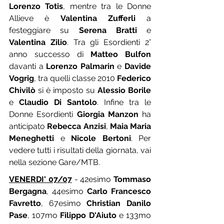
Lorenzo Totis
, mentre tra le Donne 
Allieve è 
Valentina Zufferli
 a 
festeggiare su 
Serena Bratti
 e 
Valentina Zilio
. Tra gli Esordienti 2° 
anno successo di 
Matteo Bulfon
davanti a 
Lorenzo Palmarin
 e 
Davide 
Vogrig
, tra quelli classe 2010 
Federico 
Chivilò
 si è imposto su 
Alessio Borile
e 
Claudio Di Santolo
. Infine tra le 
Donne Esordienti 
Giorgia Manzon
 ha 
anticipato 
Rebecca Anzisi
, 
Maia Maria 
Meneghetti
 e 
Nicole Bertoni
. Per 
vedere tutti i risultati della giornata, vai 
nella sezione Gare/MTB.
VENERDI' 07/07
 - 42esimo 
Tommaso 
Bergagna
, 44esimo 
Carlo Francesco 
Favretto
, 67esimo 
Christian Danilo 
Pase
, 107mo 
Filippo D'Aiuto
 e 133mo 