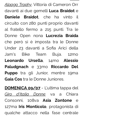
Alpago Trophy
. Vittoria di Cameron Orr 
davanti ai due gemelli 
Luca Braidot
 e 
Daniele Braidot
, che ha vinto il 
circuito con 280 punti proprio davanti 
al fratello fermo a 215 punti. Tra le 
Donne Open nona 
Lucrezia Braida
che però si è imposta tra le Donne 
Under 23 davanti a Sofia Arici della 
Jam's Bike Team Buja. 12mo 
Leonardo Ursella
, 14mo 
Alessio 
Paludgnach
 e 33mo 
Riccardo Del 
Puppo
 tra gli Junior, mentre 19ma 
Gaia Cos
 tra le Donne Juniores.
DOMENICA 09/07
 - L'ultima tappa del 
Giro d'Italia Donne
 va a Chiara 
Consonni, 108va 
Asia Zontone
 e 
127ma 
Iris Monticolo
, protagonista di 
qualche attacco nella fase centrale 