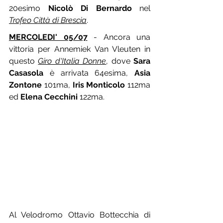
20esimo 
Nicolò Di Bernardo
 nel 
Trofeo Città di Brescia
. 
MERCOLEDI' 05/07
 - Ancora una 
vittoria per Annemiek Van Vleuten in 
questo 
Giro d'Italia Donne
, dove 
Sara 
Casasola
 è arrivata 64esima, 
Asia 
Zontone
 101ma, 
Iris Monticolo
 112ma 
ed 
Elena Cecchini
 122ma.
Al Velodromo Ottavio Bottecchia di 