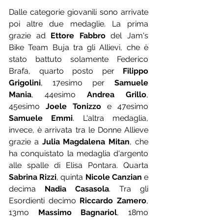
Dalle categorie giovanili sono arrivate 
poi altre due medaglie. La prima 
grazie ad 
Ettore Fabbro
 del Jam's 
Bike Team Buja tra gli Allievi, che è 
stato battuto solamente Federico 
Brafa, quarto posto per 
Filippo 
Grigolini
, 17esimo per 
Samuele 
Mania
, 44esimo 
Andrea Grillo
, 
45esimo 
Joele Tonizzo
 e 47esimo 
Samuele Emmi
. L'altra medaglia, 
invece, è arrivata tra le Donne Allieve 
grazie a 
Julia Magdalena Mitan
, che 
ha conquistato la medaglia d'argento 
alle spalle di Elisa Pontara. Quarta 
Sabrina Rizzi
, quinta 
Nicole Canzian
 e 
decima 
Nadia Casasola
. Tra gli 
Esordienti decimo 
Riccardo Zamero
, 
13mo 
Massimo Bagnariol
, 18mo 