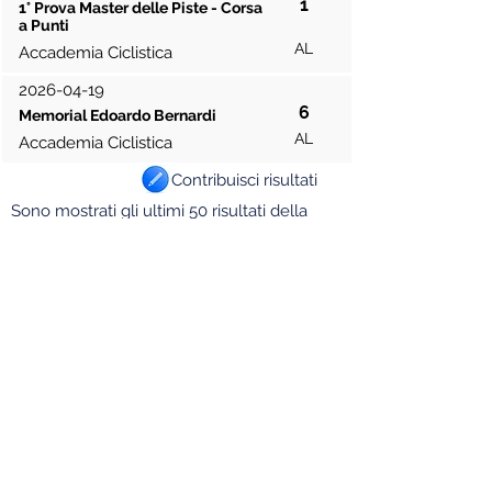
1
1° Prova Master delle Piste - Corsa
a Punti
AL
Accademia Ciclistica
2026-04-19
6
Memorial Edoardo Bernardi
AL
Accademia Ciclistica
Contribuisci risultati
Sono mostrati gli ultimi 50 risultati della
stagione.
Legenda categorie:
PRO: Professionisti/e
EU = Elite U
omini
ED = Elite Donne
OU: Open Uomini
OD: Open Donne
EL/U23: Elite/Under 23
U23: solo Under 23
JU = Juniores
DJ = Donne Juniores
AL = Allievi
DA = Donne Allieve