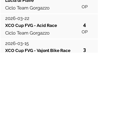
Lucia di Piave
OP
Ciclo Team Gorgazzo
2026-03-22
4
XCO Cup FVG - Acid Race
OP
Ciclo Team Gorgazzo
2026-03-15
3
XCO Cup FVG - Vajont Bike Race
OP
Ciclo Team Gorgazzo
2026-03-01
2
XCO Cup FVG - Grava Bike
OP
Ciclo Team Gorgazzo
Contribuisci risultati
Sono mostrati gli ultimi 50 risultati della
stagione.
Legenda categorie:
PRO: Professionisti/e
EU = Elite U
omini
ED = Elite Donne