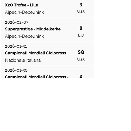
3
X2O Trofee - Lille
U23
Alpecin-Deceunink
2026-02-07
8
Superprestige - Middelkerke
EU
Alpecin-Deceunink
2026-01-31
SQ
Campionati Mondiali Ciclocross
U23
Nazionale Italiana
2026-01-30
2
Campionati Mondiali Ciclocross -
Team Relay
U23
Nazionale Italiana
2026-01-25
3
UCI Cyclocross World Cup -
Hoogerheide
U23
Nazionale Italiana
2026-01-18