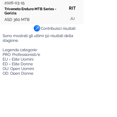
2026-03-15
RIT
Triveneto Enduro MTB Series -
Gorizia
JU
ASD 360 MTB
Contribuisci risultati
Sono mostrati gli ultimi 50 risultati della
stagione.
Legenda categorie:
PRO: Professionisti/e
EU = Elite U
omini
ED = Elite Donne
OU: Open Uomini
OD: Open Donne
EL/U23: Elite/Under 23
U23: solo Under 23
JU = Juniores
DJ = Donne Juniores
AL = Allievi
DA = Donne Allieve
ES = Esordienti
DE = Donne Esordienti