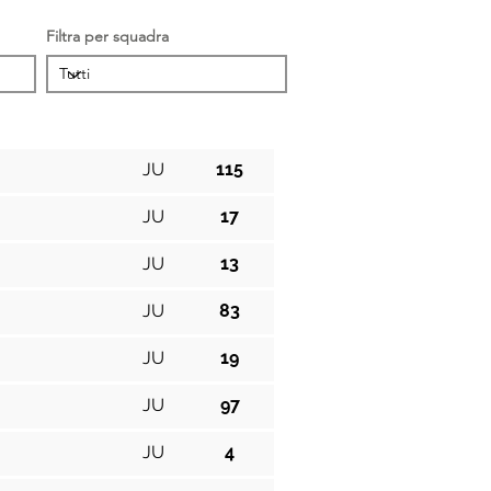
Filtra per squadra
Cat.
Pos.
JU
115
JU
17
JU
13
JU
83
JU
19
JU
97
JU
4