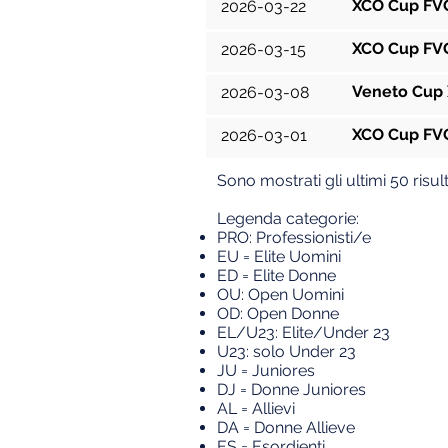
XCO Cup FVG
2026-03-22
XCO Cup FVG
2026-03-15
Veneto Cup X
2026-03-08
XCO Cup FVG
2026-03-01
Sono mostrati gli ultimi 50 risult
Legenda categorie:
PRO: Professionisti/e
EU = Elite U
omini
ED = Elite Donne
OU: Open Uomini
OD: Open Donne
EL/U23: Elite/Under 23
U23: solo Under 23
JU = Juniores
DJ = Donne Juniores
AL = Allievi
DA = Donne Allieve
ES = Esordienti