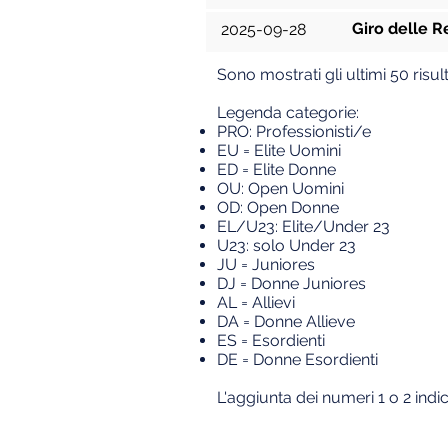
Giro delle R
2025-09-28
Sono mostrati gli ultimi 50 risult
Legenda categorie:
PRO: Professionisti/e
EU = Elite U
omini
ED = Elite Donne
OU: Open Uomini
OD: Open Donne
EL/U23: Elite/Under 23
U23: solo Under 23
JU = Juniores
DJ = Donne Juniores
AL = Allievi
DA = Donne Allieve
ES = Esordienti
DE = Donne Esordienti
L'aggiunta dei numeri 1 o 2 indic