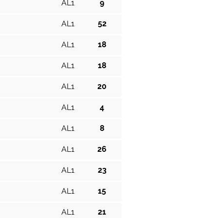
AL1
9
AL1
52
AL1
18
AL1
18
AL1
20
AL1
4
AL1
8
AL1
26
AL1
23
AL1
15
AL1
21