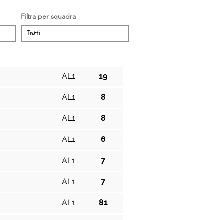
Filtra per squadra
Cat.
Pos.
AL1
19
AL1
8
AL1
8
AL1
6
AL1
7
AL1
7
AL1
81