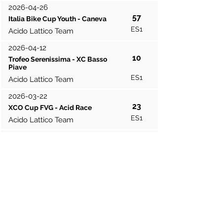
2026-04-26
57
Italia Bike Cup Youth - Caneva
ES1
Acido Lattico Team
2026-04-12
10
Trofeo Serenissima - XC Basso
Piave
ES1
Acido Lattico Team
2026-03-22
23
XCO Cup FVG - Acid Race
ES1
Acido Lattico Team
2026-03-08
54
Veneto Cup XCO - XC dei Castelli
ES1
Acido Lattico Team
2026-03-01
24
XCO Cup FVG - Grava Bike
ES1
Acido Lattico Team
Contribuisci risultati