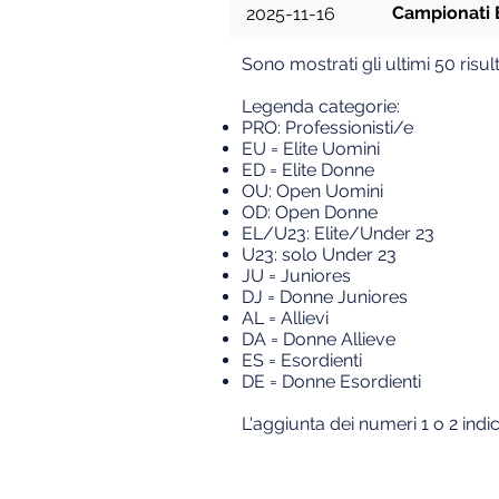
Campionati E
2025-11-16
Sono mostrati gli ultimi 50 risult
Legenda categorie:
PRO: Professionisti/e
EU = Elite U
omini
ED = Elite Donne
OU: Open Uomini
OD: Open Donne
EL/U23: Elite/Under 23
U23: solo Under 23
JU = Juniores
DJ = Donne Juniores
AL = Allievi
DA = Donne Allieve
ES = Esordienti
DE = Donne Esordienti
L'aggiunta dei numeri 1 o 2 indic