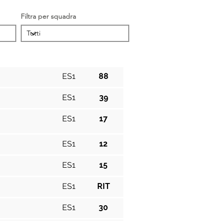
Filtra per squadra
Cat.
Pos.
ES1
88
ES1
39
ES1
17
ES1
12
ES1
15
ES1
RIT
ES1
30