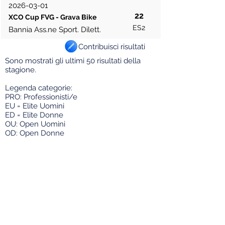
2026-03-01
22
XCO Cup FVG - Grava Bike
ES2
Bannia Ass.ne Sport. Dilett.
Contribuisci risultati
Sono mostrati gli ultimi 50 risultati della
stagione.
Legenda categorie:
PRO: Professionisti/e
EU = Elite U
omini
ED = Elite Donne
OU: Open Uomini
OD: Open Donne
EL/U23: Elite/Under 23
U23: solo Under 23
JU = Juniores
DJ = Donne Juniores
AL = Allievi
DA = Donne Allieve
ES = Esordienti
DE = Donne Esordienti
L'aggiunta dei numeri 1 o 2 indica l'anno