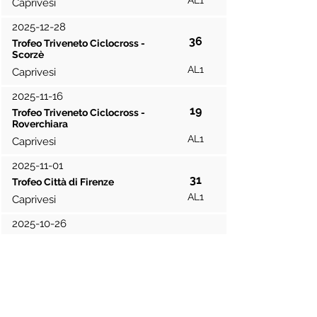
AL1
Caprivesi
2025-12-28
36
Trofeo Triveneto Ciclocross -
Scorzè
AL1
Caprivesi
2025-11-16
19
Trofeo Triveneto Ciclocross -
Roverchiara
AL1
Caprivesi
2025-11-01
31
Trofeo Città di Firenze
AL1
Caprivesi
2025-10-26
19
Trofeo Triveneto Ciclocross -
Motta di Livenza
AL1
Caprivesi
2025-10-19
33
Giro delle Regioni Ciclocross -