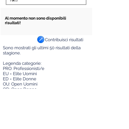
Al momento non sono disponibili
risultati!
Contribuisci risultati
Sono mostrati gli ultimi 50 risultati della
stagione.
Legenda categorie:
PRO: Professionisti/e
EU = Elite U
omini
ED = Elite Donne
OU: Open Uomini
OD: Open Donne
EL/U23: Elite/Under 23
U23: solo Under 23
JU = Juniores
DJ = Donne Juniores
AL = Allievi
DA = Donne Allieve
ES = Esordienti