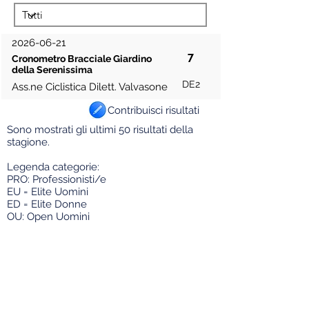
2026-06-21
7
Cronometro Bracciale Giardino
della Serenissima
DE2
Ass.ne Ciclistica Dilett. Valvasone
Contribuisci risultati
Sono mostrati gli ultimi 50 risultati della
stagione.
Legenda categorie:
PRO: Professionisti/e
EU = Elite U
omini
ED = Elite Donne
OU: Open Uomini
OD: Open Donne
EL/U23: Elite/Under 23
U23: solo Under 23
JU = Juniores
DJ = Donne Juniores
AL = Allievi
DA = Donne Allieve