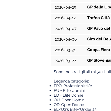
GP della Lib
2026-04-25
Trofeo Citt
2026-04-12
GP Palio del
2026-04-07
Giro del Be
2026-04-06
Coppa Fiera 
2026-03-31
GP Slovenian
2026-03-22
Sono mostrati gli ultimi 50 risult
Legenda categorie:
PRO: Professionisti/e
EU = Elite U
omini
ED = Elite Donne
OU: Open Uomini
OD: Open Donne
EL/U23: Elite/Under 23