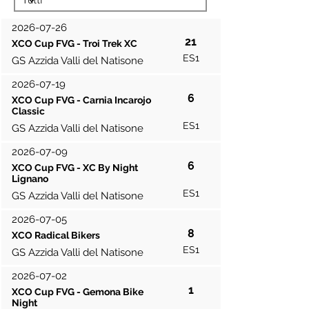
2026-07-26
21
XCO Cup FVG - Troi Trek XC
ES1
GS Azzida Valli del Natisone
2026-07-19
6
XCO Cup FVG - Carnia Incarojo
Classic
ES1
GS Azzida Valli del Natisone
2026-07-09
6
XCO Cup FVG - XC By Night
Lignano
ES1
GS Azzida Valli del Natisone
2026-07-05
8
XCO Radical Bikers
ES1
GS Azzida Valli del Natisone
2026-07-02
1
XCO Cup FVG - Gemona Bike
Night