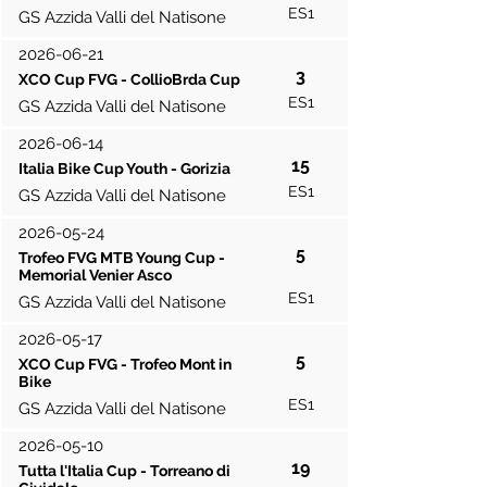
ES1
GS Azzida Valli del Natisone
2026-06-21
3
XCO Cup FVG - CollioBrda Cup
ES1
GS Azzida Valli del Natisone
2026-06-14
15
Italia Bike Cup Youth - Gorizia
ES1
GS Azzida Valli del Natisone
2026-05-24
5
Trofeo FVG MTB Young Cup -
Memorial Venier Asco
ES1
GS Azzida Valli del Natisone
2026-05-17
5
XCO Cup FVG - Trofeo Mont in
Bike
ES1
GS Azzida Valli del Natisone
2026-05-10
19
Tutta l'Italia Cup - Torreano di