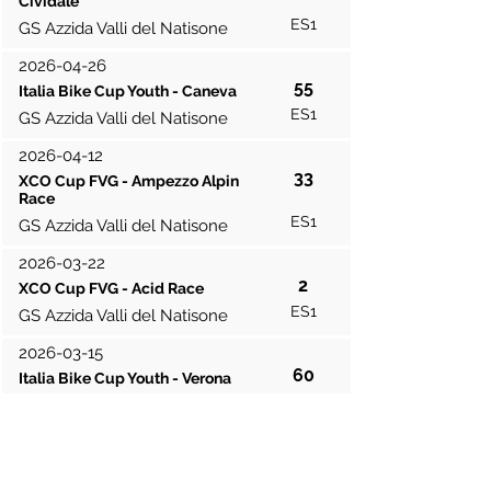
Cividale
ES1
GS Azzida Valli del Natisone
2026-04-26
55
Italia Bike Cup Youth - Caneva
ES1
GS Azzida Valli del Natisone
2026-04-12
33
XCO Cup FVG - Ampezzo Alpin
Race
ES1
GS Azzida Valli del Natisone
2026-03-22
2
XCO Cup FVG - Acid Race
ES1
GS Azzida Valli del Natisone
2026-03-15
60
Italia Bike Cup Youth - Verona
ES1
GS Azzida Valli del Natisone
2026-03-08
12
Veneto Cup XCO - XC dei Castelli