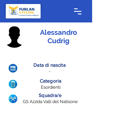
Alessandro
Cudrig
Data di nascita
-
Categoria
Esordienti
Squadra/e
GS Azzida Valli del Natisone