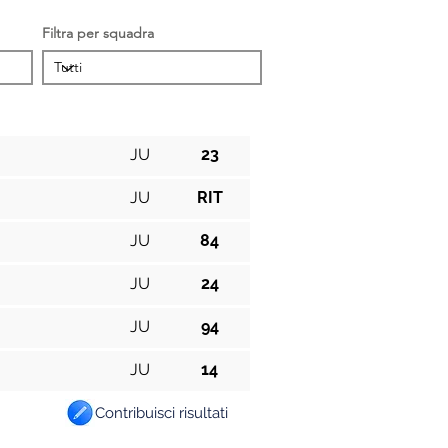
Filtra per squadra
Cat.
Pos.
JU
23
JU
RIT
JU
84
JU
24
JU
94
JU
14
Contribuisci risultati