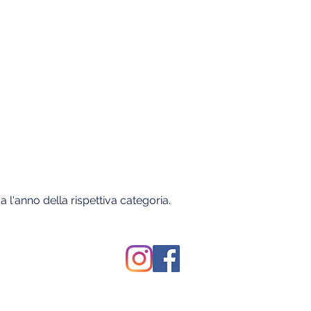
a l'anno della rispettiva categoria.
ogni notizia
ial!
Do Not
© Furlan Cycling | Tutti i diritti sono riservati