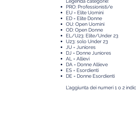
Legenda categorie:
PRO: Professionisti/e
EU = Elite U
omini
ED = Elite Donne
OU: Open Uomini
OD: Open Donne
EL/U23: Elite/Under 23
U23: solo Under 23
JU = Juniores
DJ = Donne Juniores
AL = Allievi
DA = Donne Allieve
ES = Esordienti
DE = Donne Esordienti
L'aggiunta dei numeri 1 o 2 indic
Per rimanere aggiornato su 
segui Furlan Cycling sui soc