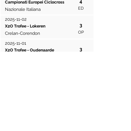
4
Campionati Europei Ciclocross
ED
Nazionale Italiana
2025-11-02
3
X2O Trofee - Lokeren
OP
Crelan-Corendon
2025-11-01
3
X2O Trofee - Oudenaarde
OP
Crelan-Corendon
2025-10-26
1
Superprestige - Overijse
OP
Crelan-Corendon
2025-10-19
2
Superprestige - Ruddervoorde
OP
Crelan-Corendon
2025-10-18
2
Exact Cross - Essen
OP
Crelan-Corendon