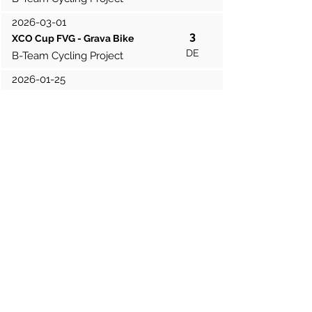
2026-03-01
3
XCO Cup FVG - Grava Bike
DE
B-Team Cycling Project
2026-01-25
1
Trofeo Triveneto Ciclocross -
Ponte della Muda
DE1
B-Team Cyclocross Project
2026-01-18
1
Trofeo Triveneto Ciclocross -
Monselice
DE1
B-Team Cyclocross Project
2026-01-04
4
Campionati Italiani Giovanili
Ciclocross
DE1
B-Team Cyclocross Project
2026-01-03
10
Campionati Italiani Giovanili
Ciclocross - Team Relay