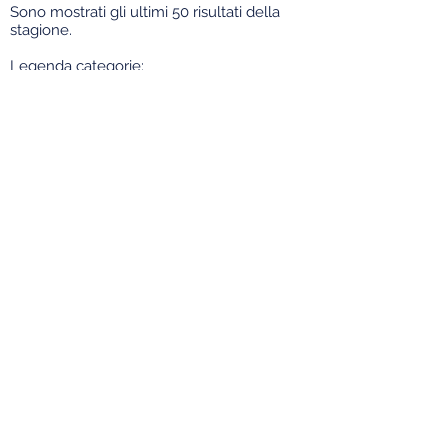
Sono mostrati gli ultimi 50 risultati della
stagione.
Legenda categorie:
PRO: Professionisti/e
EU = Elite U
omini
ED = Elite Donne
OU: Open Uomini
OD: Open Donne
EL/U23: Elite/Under 23
U23: solo Under 23
JU = Juniores
DJ = Donne Juniores
AL = Allievi
DA = Donne Allieve
ES = Esordienti
DE = Donne Esordienti
L'aggiunta dei numeri 1 o 2 indica l'anno
della rispettiva categoria.
Per rimanere aggiornato su ogni notizia
segui Furlan Cycling sui social!